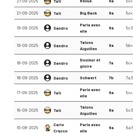
21-09-2025
Revue
6a
5c+
Tati
21-09-2025
Big Back
6a
5c+
Tati
Parle avec
19-09-2025
6a
5c.
Sandro
elle
Talons
19-09-2025
6a
5b+
Sandro
Aiguilles
Douleur et
18-09-2025
7a
6c+.
Sandro
gloire
18-09-2025
Schwert
7b
7a.
Sandro
Parle avec
17-09-2025
6a
5c+.
Tati
elle
Talons
16-09-2025
6a
5c.
Tati
Aiguilles
Carlo
Parle avec
10-08-2025
6a
6a.
Cracco
elle