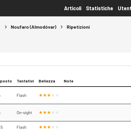
Articoli
Statistiche
Utent
s
Noufaro (Almodóvar)
Ripetizioni
oposto
Tentativi
Bellezza
Note
5
Flash
5
On-sight
.5
Flash