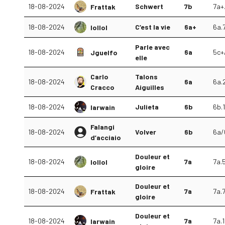
18-08-2024
Schwert
7b
7a+
Frattak
18-08-2024
C’est la vie
6a+
6a.
lollol
Parle avec
18-08-2024
6a
5c+
Jguelfo
elle
Carlo
Talons
18-08-2024
6a
6a.
Cracco
Aiguilles
18-08-2024
Julieta
6b
6b.1
Iarwain
Falangi
18-08-2024
Volver
6b
6a/
d’acciaio
Douleur et
18-08-2024
7a
7a.
lollol
gloire
Douleur et
18-08-2024
7a
7a.
Frattak
gloire
Douleur et
18-08-2024
7a
7a.1
Iarwain