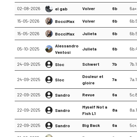
02-08-2026
Volver
6b
6a+
el gab
15-05-2026
Volver
6b
6b.
BocciMax
15-05-2026
Julieta
6b
6b.
BocciMax
Alessandro
05-10-2025
Julieta
6b
6b.
Ventosi
24-09-2025
Schwert
7b
7b.1
Sloc
Douleur et
24-09-2025
7a
7a.1
Sloc
gloire
22-09-2025
Revue
6a
5c.
Sandro
Myself Not a
22-09-2025
8a
8a.1
Sandro
Fish L1
22-09-2025
Big Back
6a
5c+
Sandro