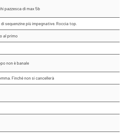
uchi pazzesca di max 5b
 di sequenzine più impegnative. Roccia top.
to al primo
opo non è banale
omma. Finché non si cancellerà