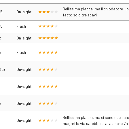
Bellissima placca, ma il chiodatore - 
.5
On-sight
fatto solo tre scavi
.5
Flash
2
On-sight
5
Flash
6c+
On-sight
On-sight
5
On-sight
Bellissima placca, ma ci sono due scavi
On-sight
magari la via sarebbe stata anche 7a di