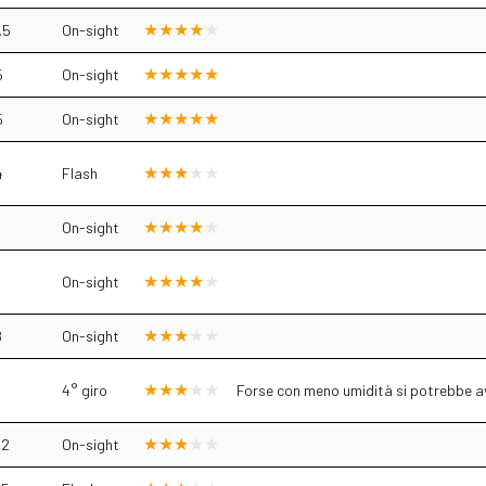
.5
On-sight
5
On-sight
5
On-sight
4
Flash
On-sight
On-sight
8
On-sight
4° giro
Forse con meno umidità si potrebbe avv
.2
On-sight