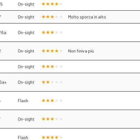
.5
On-sight
7
On-sight
Molto sporca in alto
/6a
On-sight
2
On-sight
Non finiva più
On-sight
6a+
On-sight
5
Flash
7
On-sight
Flash