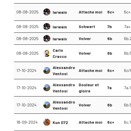
08-08-2025
Attache moi
6c+
6c+
Iarwain
08-08-2025
Schwert
7b
7a+
Iarwain
08-08-2025
Volver
6b
6b.
Iarwain
Carlo
08-08-2025
Volver
6b
6b.
Cracco
Alessandro
17-10-2024
Attache moi
6c+
6c/
Ventosi
Alessandro
Douleur et
17-10-2024
7a
7a.1
Ventosi
gloire
Alessandro
17-10-2024
Volver
6b
6b.
Ventosi
18-09-2024
Attache moi
6c+
6c.1
Kun 072