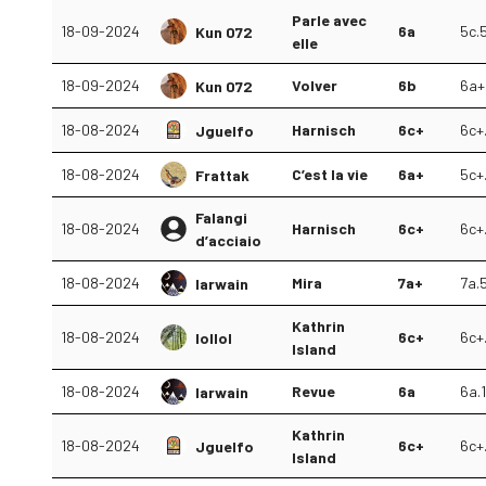
Parle avec
18-09-2024
6a
5c.
Kun 072
elle
18-09-2024
Volver
6b
6a+
Kun 072
18-08-2024
Harnisch
6c+
6c+
Jguelfo
18-08-2024
C’est la vie
6a+
5c+
Frattak
Falangi
18-08-2024
Harnisch
6c+
6c+.
d’acciaio
18-08-2024
Mira
7a+
7a.
Iarwain
Kathrin
18-08-2024
6c+
6c+
lollol
Island
18-08-2024
Revue
6a
6a.1
Iarwain
Kathrin
18-08-2024
6c+
6c+
Jguelfo
Island