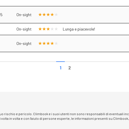
.5
On-sight
3
On-sight
Lunga e piacevole!
On-sight
1
2
 suo rischio e pericolo. Climbook e i suoi utenti non sono responsabili di eventuali i
i volta in volta e con l'aiuto di persone esperte, le informazioni presenti su Climbook