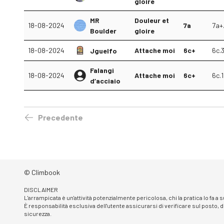
gloire
MR
Douleur et
18-08-2024
7a
7a+
Boulder
gloire
18-08-2024
Attache moi
6c+
6c.
Jguelfo
Falangi
18-08-2024
Attache moi
6c+
6c.1
d’acciaio
Precedente
© Climbook
DISCLAIMER
L'arrampicata è un'attività potenzialmente pericolosa, chi la pratica lo fa a
È responsabilità esclusiva dell'utente assicurarsi di verificare sul posto, d
sicurezza.