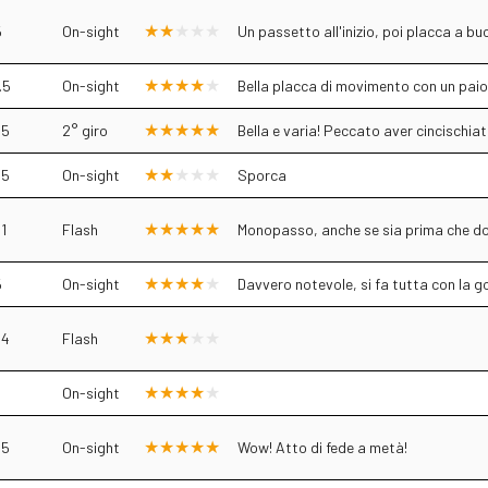
5
On-sight
Un passetto all'inizio, poi placca a b
.5
On-sight
Bella placca di movimento con un paio
.5
2° giro
Bella e varia! Peccato aver cincischia
.5
On-sight
Sporca
1
Flash
Monopasso, anche se sia prima che d
5
On-sight
Davvero notevole, si fa tutta con la g
.4
Flash
On-sight
.5
On-sight
Wow! Atto di fede a metà!