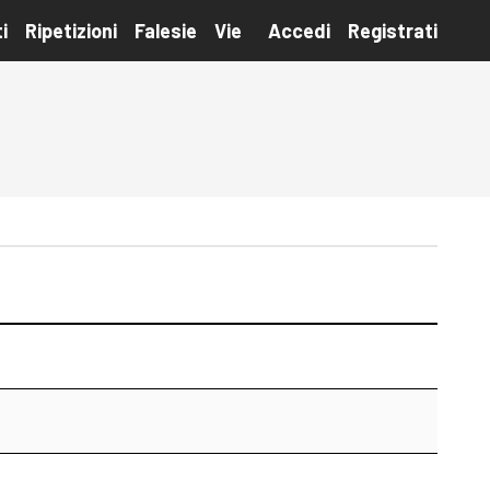
i
Ripetizioni
Falesie
Vie
Accedi
Registrati