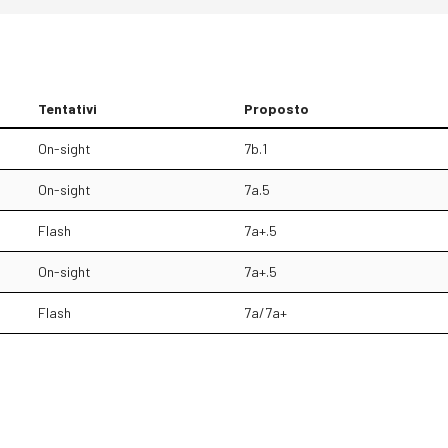
Tentativi
Proposto
On-sight
7b.1
On-sight
7a.5
Flash
7a+.5
On-sight
7a+.5
Flash
7a/7a+