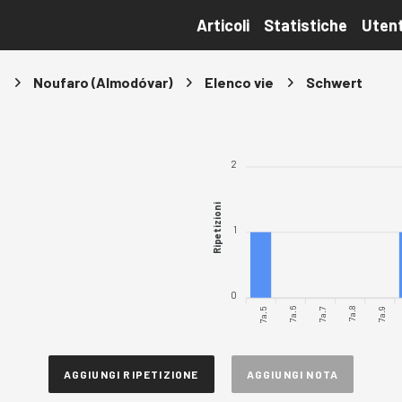
Articoli
Statistiche
Utent
s
Noufaro (Almodóvar)
Elenco vie
Schwert
2
Ripetizioni
1
0
7a.5
7a.6
7a.7
7a.8
7a.9
AGGIUNGI RIPETIZIONE
AGGIUNGI NOTA