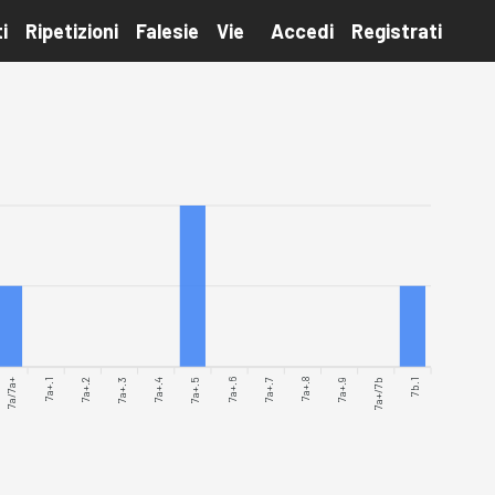
i
Ripetizioni
Falesie
Vie
Accedi
Registrati
7a/7a+
7a+.1
7a+.2
7a+.4
7a+.5
7a+.6
7a+.7
7a+.8
7a+.9
7a+/7b
7b.1
7a+.3