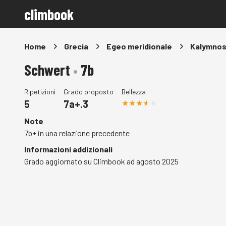
climbook
Home
Grecia
Egeo meridionale
Kalymno
Schwert
•
7b
Ripetizioni
Grado proposto
Bellezza
5
7a+.3
Note
7b+ in una relazione precedente
Informazioni addizionali
Grado aggiornato su Climbook ad agosto 2025