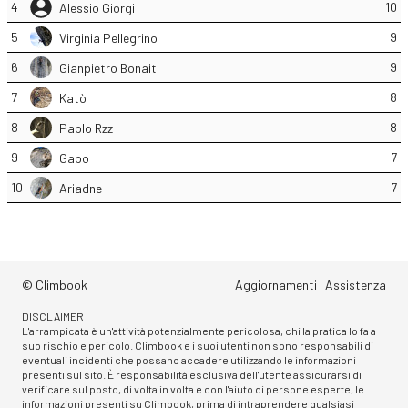
4
10
Alessio Giorgi
5
9
Virginia Pellegrino
6
9
Gianpietro Bonaiti
7
8
Katò
8
8
Pablo Rzz
9
7
Gabo
10
7
Ariadne
© Climbook
Aggiornamenti
|
Assistenza
DISCLAIMER
L'arrampicata è un'attività potenzialmente pericolosa, chi la pratica lo fa a
suo rischio e pericolo. Climbook e i suoi utenti non sono responsabili di
eventuali incidenti che possano accadere utilizzando le informazioni
presenti sul sito. È responsabilità esclusiva dell'utente assicurarsi di
verificare sul posto, di volta in volta e con l'aiuto di persone esperte, le
informazioni presenti su Climbook, prima di intraprendere qualsiasi