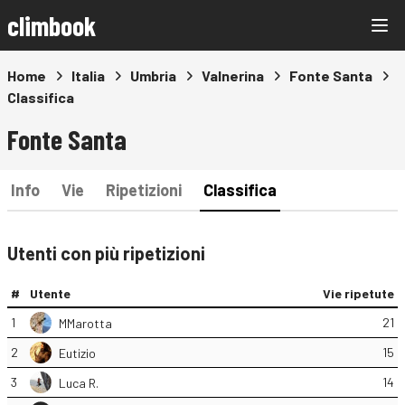
climbook
Home
Italia
Umbria
Valnerina
Fonte Santa
Classifica
Fonte Santa
Info
Vie
Ripetizioni
Classifica
Utenti con più ripetizioni
#
Utente
Vie ripetute
1
21
MMarotta
2
15
Eutizio
3
14
Luca R.