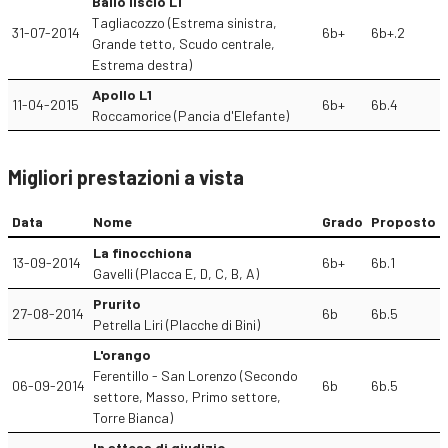
Ballo liscio L1
Tagliacozzo (Estrema sinistra,
31-07-2014
6b+
6b+.2
Grande tetto, Scudo centrale,
Estrema destra)
Apollo L1
11-04-2015
6b+
6b.4
Roccamorice (Pancia d'Elefante)
Migliori prestazioni a vista
Data
Nome
Grado
Proposto
La finocchiona
13-09-2014
6b+
6b.1
Gavelli (Placca E, D, C, B, A)
Prurito
27-08-2014
6b
6b.5
Petrella Liri (Placche di Bini)
L'orango
Ferentillo - San Lorenzo (Secondo
06-09-2014
6b
6b.5
settore, Masso, Primo settore,
Torre Bianca)
In attesa di giudizio