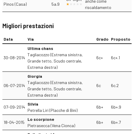
anche come
Pinos (Casa)
5a.9
riscaldamento
Migliori prestazioni
Data
Via
Grado
Proposto
Ultima chans
Tagliacozzo (Estrema sinistra,
30-08-2014
6c+
6c+.1
Grande tetto, Scudo centrale,
Estrema destra)
Giorgia
Tagliacozzo (Estrema sinistra,
06-07-2014
6c
6c.2
Grande tetto, Scudo centrale,
Estrema destra)
Silvia
07-09-2014
6b+
6b+.9
Petrella Liri (Placche di Bini)
Lo scorpione
18-04-2015
6b+
6b+.7
Pietrasecca (Vena Cionca)