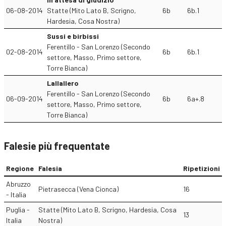
06-08-2014
Statte (Mito Lato B, Scrigno,
6b
6b.1
Hardesia, Cosa Nostra)
Sussi e birbissi
Ferentillo - San Lorenzo (Secondo
02-08-2014
6b
6b.1
settore, Masso, Primo settore,
Torre Bianca)
Lallallero
Ferentillo - San Lorenzo (Secondo
06-09-2014
6b
6a+.8
settore, Masso, Primo settore,
Torre Bianca)
Falesie più frequentate
Regione
Falesia
Ripetizioni
Abruzzo
Pietrasecca (Vena Cionca)
16
- Italia
Puglia -
Statte (Mito Lato B, Scrigno, Hardesia, Cosa
13
Italia
Nostra)