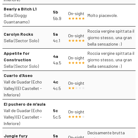
Bearly a Bitch L1
5b
On-sight
Sella (Doggy
Molto piacevole.
5b.9
Guantanamo)
Roccia vergine spittata il
Carolyn Rocks
5a
On-sight
giorno stesso, una gran
Sella (Sector Solo)
4c.1
bella sensazione :)
Appetite for
Roccia vergine spittata il
4a
On-sight
Construction
giorno stesso, una gran
4a.5
Sella (Sector Solo)
bella sensazione :)
Cuarto d'Aseo
Vall de Guadar (Echo
4c
On-sight
Valley) (El Castellet -
4c.5
Inferiore)
El puchero de m'aula
Vall de Guadar (Echo
5c
On-sight
Valley) (El Castellet -
5c.5
Inferiore)
Decisamente brutta
Jungle fury
5a
On-sight