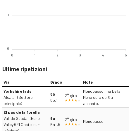
1
0
0
1
2
3
4
5
Ultime ripetizioni
Via
Grado
Note
Yorkshire lads
Monopasso, ma bella.
6b
2° giro
Alcalalí (Settore
Meno dura del 6a+
6b.1
principale)
accanto.
El pas de la forella
Vall de Guadar (Echo
6a
2° giro
Monopasso
Valley) (El Castellet -
6a+.5
Inferiore)