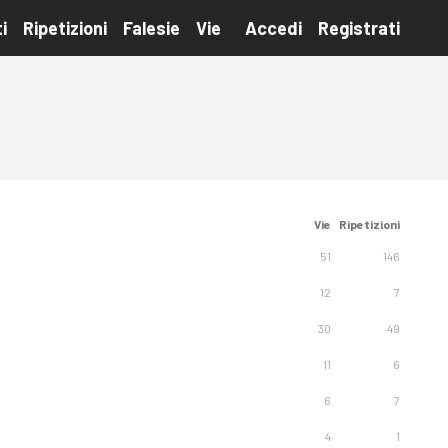
i
Ripetizioni
Falesie
Vie
Accedi
Registrati
Vie
Ripetizioni
51
146
12
7
30
49
11
6
6
7
4
1