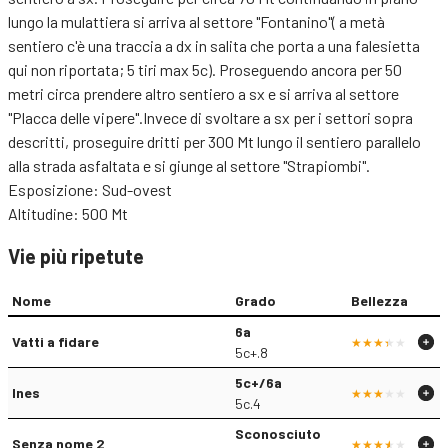
lungo la mulattiera si arriva al settore "Fontanino"( a metà
sentiero c'è una traccia a dx in salita che porta a una falesietta
qui non riportata; 5 tiri max 5c). Proseguendo ancora per 50
metri circa prendere altro sentiero a sx e si arriva al settore
"Placca delle vipere".Invece di svoltare a sx per i settori sopra
descritti, proseguire dritti per 300 Mt lungo il sentiero parallelo
alla strada asfaltata e si giunge al settore "Strapiombi".
Esposizione: Sud-ovest
Altitudine: 500 Mt
Vie più ripetute
Nome
Grado
Bellezza
6a
Vatti a fidare
5c+.8
5c+/6a
Ines
5c.4
Sconosciuto
Senza nome 2