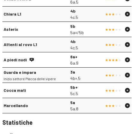
6a.5
4b
Chiara L1
4c.5
5b
Asterix
5a+/5b
4b
Attenti al rovo L1
4c.5
6a+
A piedi nudi
6a.9
3a
Guarda e impara
4b+.5
Inizio settore Placca delle vipere
5b+
Cocca mati
5c.5
5a
Marcellando
5a.8
Statistiche