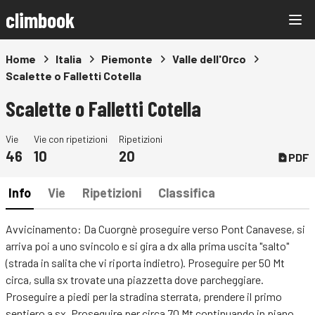
climbook
Home
Italia
Piemonte
Valle dell'Orco
Scalette o Falletti Cotella
Scalette o Falletti Cotella
Vie
Vie con ripetizioni
Ripetizioni
46
10
20
PDF
Info
Vie
Ripetizioni
Classifica
Avvicinamento: Da Cuorgnè proseguire verso Pont Canavese, si
arriva poi a uno svincolo e si gira a dx alla prima uscita "salto"
(strada in salita che vi riporta indietro). Proseguire per 50 Mt
circa, sulla sx trovate una piazzetta dove parcheggiare.
Proseguire a piedi per la stradina sterrata, prendere il primo
sentiero a sx. Proseguire per circa 70 Mt continuando in piano