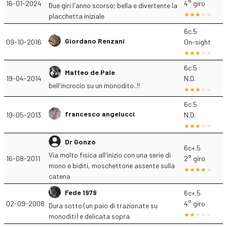
16-01-2024
4° giro
Due giri l'anno scorso; bella e divertente la
placchetta iniziale
6c.5
Giordano Renzani
09-10-2016
On-sight
6c.5
Matteo de Pale
19-04-2014
N.D.
bell'incrocio su un monodito..!!
6c.5
francesco angelucci
19-05-2013
N.D.
Dr Gonzo
6c+.5
Via molto fisica all'inizio con una serie di
16-08-2011
2° giro
mono e biditi, moschettone assente sulla
catena
Fede 1979
6c+.5
02-09-2008
4° giro
Dura sotto (un paio di trazionate su
monoditi) e delicata sopra.