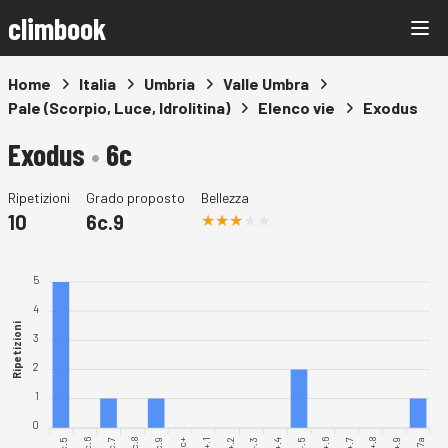
climbook
Home
Italia
Umbria
Valle Umbra
Pale (Scorpio, Luce, Idrolitina)
Elenco vie
Exodus
Exodus
•
6c
Ripetizioni
Grado proposto
Bellezza
10
6c.9
5
4
Ripetizioni
3
2
1
0
6c.5
6c.6
6c.7
6c.8
6c.9