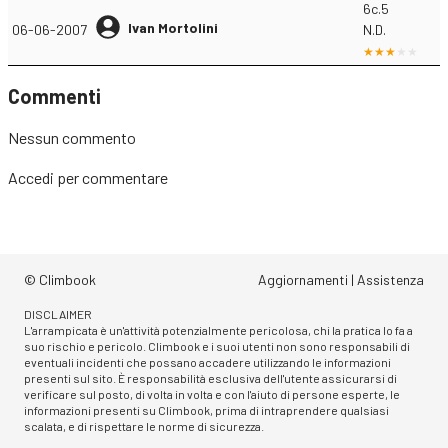
6c.5
Ivan Mortolini
06-06-2007
N.D.
Commenti
Nessun commento
Accedi
per commentare
© Climbook
Aggiornamenti
|
Assistenza
DISCLAIMER
L'arrampicata è un'attività potenzialmente pericolosa, chi la pratica lo fa a
suo rischio e pericolo. Climbook e i suoi utenti non sono responsabili di
eventuali incidenti che possano accadere utilizzando le informazioni
presenti sul sito. È responsabilità esclusiva dell'utente assicurarsi di
verificare sul posto, di volta in volta e con l'aiuto di persone esperte, le
informazioni presenti su Climbook, prima di intraprendere qualsiasi
scalata, e di rispettare le norme di sicurezza.