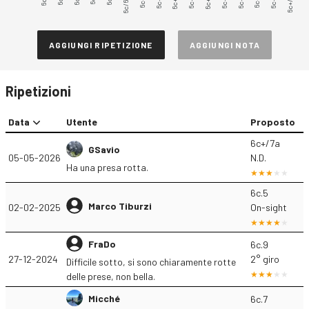
6c/6c+
6c+.1
6c+.2
6c+.3
6c+.4
6c+.5
6c+.6
6c+.7
6c+.8
6c+.9
6c+/7a
AGGIUNGI RIPETIZIONE
AGGIUNGI NOTA
Ripetizioni
Data
Utente
Proposto
6c+/7a
GSavio
05-05-2026
N.D.
Ha una presa rotta.
6c.5
Marco Tiburzi
02-02-2025
On-sight
FraDo
6c.9
27-12-2024
2° giro
Difficile sotto, si sono chiaramente rotte
delle prese, non bella.
Micché
6c.7