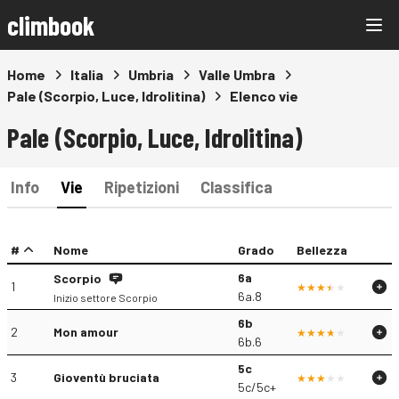
climbook
Home
Italia
Umbria
Valle Umbra
Pale (Scorpio, Luce, Idrolitina)
Elenco vie
Pale (Scorpio, Luce, Idrolitina)
Info
Vie
Ripetizioni
Classifica
#
Nome
Grado
Bellezza
6a
Scorpio
1
6a.8
Inizio settore Scorpio
6b
2
Mon amour
6b.6
5c
3
Gioventù bruciata
5c/5c+