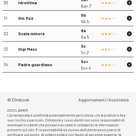
30
Idrolitina
6a+.7
6b
31
Gin fizz
6b.5
6a
32
Scala minore
6a.5
5c
33
Gigi Mesc
5c.2
5c+
34
Padre guardiano
5c+.4
© Climbook
Aggiornamenti
|
Assistenza
DISCLAIMER
L'arrampicata è un'attività potenzialmente pericolosa, chi la pratica lo fa a
suo rischio e pericolo. Climbook e i suoi utenti non sono responsabili di
eventuali incidenti che possano accadere utilizzando le informazioni
presenti sul sito. È responsabilità esclusiva dell'utente assicurarsi di
verificare sul posto, di volta in volta e con l'aiuto di persone esperte, le