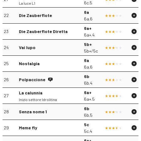
6c.5
La luce L1
6a
22
Die Zauberflote
6a.6
6a+
23
Die Zauberflote Diretta
6a+.4
5b+
24
Vai lupo
5b+/5c
6a
25
Nostalgia
6a.6
6b
26
Polpaccione
6b.4
6a+
La calunnia
27
6a+.5
Inizio settore Idrolitina
6b
28
Senza nome 1
6b.5
5c
29
Meme fly
5c.4
6a+