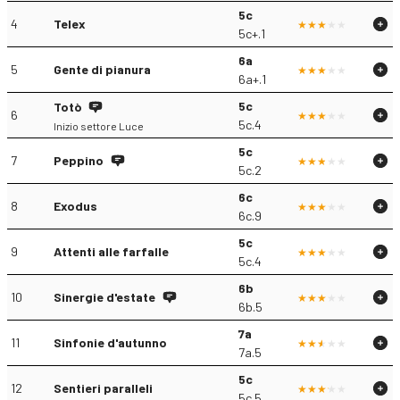
5c
4
Telex
5c+.1
6a
5
Gente di pianura
6a+.1
5c
Totò
6
5c.4
Inizio settore Luce
5c
7
Peppino
5c.2
6c
8
Exodus
6c.9
5c
9
Attenti alle farfalle
5c.4
6b
10
Sinergie d'estate
6b.5
7a
11
Sinfonie d'autunno
7a.5
5c
12
Sentieri paralleli
5c.5