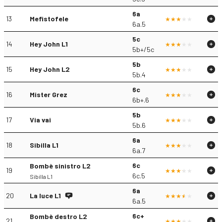
6a
13
Mefistofele
6a.5
5c
14
Hey John L1
5b+/5c
5b
15
Hey John L2
5b.4
6c
16
Mister Grez
6b+.6
5b
17
Via vai
5b.6
6a
18
Sibilla L1
6a.7
6c
Bombè sinistro L2
19
6c.5
Sibilla L1
6a
20
La luce L1
6a.5
6c+
Bombè destro L2
21