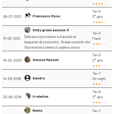
7a+.5
Francesco Roso
06-07-2021
3° giro
Stiky green aucone-3
7a+.5
Delicata e protezioni a macchia di
13-03-2021
Flash
leopardo di continuità . Grazie cucciolo che
l'ha montata sennò ci cadevo sicuro
7a+.5
Simone Massini
16-05-2020
2° giro
7a+.7
Sandro
14-09-2018
On-sight
7a+.6
Il relative
23-06-2018
2° giro
Nemo
7a+.7