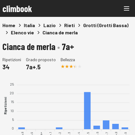
climbook
Home
Italia
Lazio
Rieti
Grotti (Grotti Bassa)
Elenco vie
Cianca de merla
Cianca de merla
•
7a+
Ripetizioni
Grado proposto
Bellezza
34
7a+.5
25
20
Ripetizioni
15
10
5
0
7a.8
7a.9