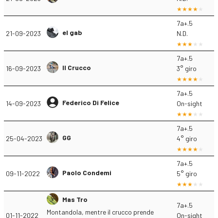
7a+.5
el gab
21-09-2023
N.D.
7a+.5
Il Crucco
16-09-2023
3° giro
7a+.5
Federico Di Felice
14-09-2023
On-sight
7a+.5
GG
25-04-2023
4° giro
7a+.5
Paolo Condemi
09-11-2022
5° giro
Mas Tro
7a+.5
Montandola, mentre il crucco prende
01-11-2022
On-sight