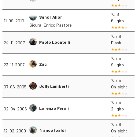
7a.8
Sandr Alipr
11-09-2010
6° giro
Sicura: Enrico Pastore
7a+.8
Paolo Locatelli
24-11-2007
Flash
7a+.5
Zac
23-11-2007
9° giro
7a+.5
Jolly Lamberti
07-06-2005
On-sight
7a+.5
Lorenzo Feroli
02-04-2005
2° giro
7a+.8
franco loaldi
12-02-2000
On-sight