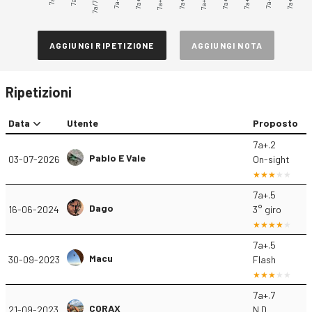
7a/7a+
7a+.1
7a+.3
7a+.4
7a+.6
7a+.7
7a+.9
7a+.2
7a+.5
7a+.8
AGGIUNGI RIPETIZIONE
AGGIUNGI NOTA
Ripetizioni
Data
Utente
Proposto
7a+.2
Pablo E Vale
03-07-2026
On-sight
7a+.5
Dago
16-06-2024
3° giro
7a+.5
Macu
30-09-2023
Flash
7a+.7
CORAX
21-09-2023
N.D.