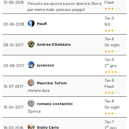
12-06-2018
Flash
Peccato sia sporca e poco ripetuta. Non è
per niente male: pensavo peggio!
7a+.5
MauR
03-06-2018
N.D.
7a+.6
Andrea D'Addazio
08-10-2017
On-sight
7a+.5
jucassss
20-08-2017
2° giro
7a+.9
Maurizio Tufoni
15-07-2017
Flash
rinviate dure
7a+.8
romano costantini
15-04-2017
On-sight
Sporca
7a+.7
Giulio Carlo
18-03-2016
2° giro