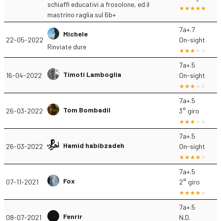
schiaffi educativi a frosolone, ed il
mastrino raglia sul 6b+
7a+.7
Michele
22-05-2022
On-sight
Rinviate dure
7a+.5
Timoti Lamboglia
16-04-2022
On-sight
7a+.5
Tom Bombadil
26-03-2022
3° giro
7a+.5
Hamid habibzadeh
26-03-2022
On-sight
7a+.5
Fox
07-11-2021
2° giro
7a+.5
Fenrir
08-07-2021
N.D.