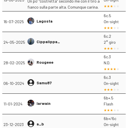
Un po’ “costretta” secondo me con il tiro a
fianco sulla parte alta. Comunque carina.
6c.5
Lagosta
16-07-2025
On-sight
6c.2
Cippalippa_
24-05-2025
2° giro
6c.3
Rougeee
28-02-2025
N.D.
6c.3
Samu87
06-10-2024
On-sight
6b+.5
Iarwain
11-01-2024
Flash
6b+/6c
a_b
23-12-2023
On-sight