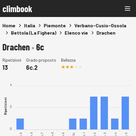
climbook
Home
Italia
Piemonte
Verbano-Cusio-Ossola
Bettola (La Fighera)
Elenco vie
Drachen
Drachen
•
6c
Ripetizioni
Grado proposto
Bellezza
13
6c.2
4
Ripetizioni
2
0
6b+.6
6b+.7
6b+.8
6b+.9
6c.1
6c.2
6c.3
6c.4
6c.5