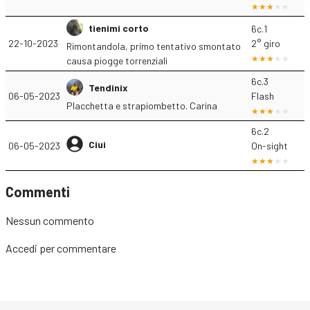
tienimi corto
6c.1
22-10-2023
2° giro
Rimontandola, primo tentativo smontato
causa piogge torrenziali
6c.3
Tendinix
06-05-2023
Flash
Placchetta e strapiombetto. Carina
6c.2
Ciui
06-05-2023
On-sight
Commenti
Nessun commento
Accedi
per commentare