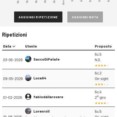
6b+.5
6b+/6c
AGGIUNGI RIPETIZIONE
AGGIUNGI NOTA
Ripetizioni
Data
Utente
Proposto
6c.5
SaccoDiPatate
03-06-2026
N.D.
6c.2
Luca94
09-05-2026
On-sight
6c.4
fabiodallarovere
01-02-2026
2° giro
Lorenroll
6c.5
19-08-2025
On-sight