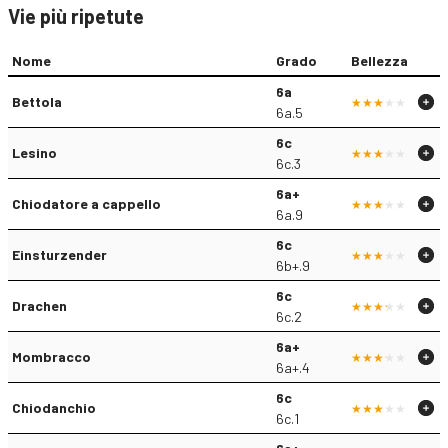
Vie più ripetute
Nome
Grado
Bellezza
6a
Bettola
6a.5
6c
Lesino
6c.3
6a+
Chiodatore a cappello
6a.9
6c
Einsturzender
6b+.9
6c
Drachen
6c.2
6a+
Mombracco
6a+.4
6c
Chiodanchio
6c.1