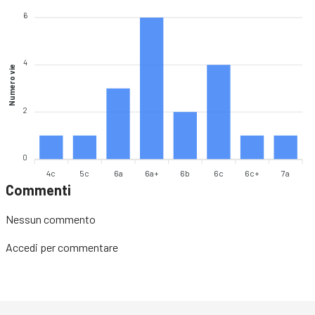
6
4
Numero vie
2
0
4c
5c
6a
6a+
6b
6c
6c+
7a
Commenti
Nessun commento
Accedi
per commentare