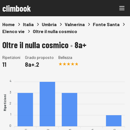
climbook
Home
Italia
Umbria
Valnerina
Fonte Santa
Elenco vie
Oltre il nulla cosmico
Oltre il nulla cosmico
•
8a+
Ripetizioni
Grado proposto
Bellezza
11
8a+.2
4
3
Ripetizioni
2
1
0