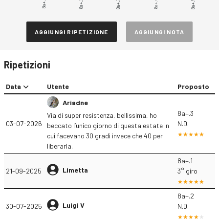
8a+.1
8a+.2
8a+.4
8a+.5
8a+.3
AGGIUNGI RIPETIZIONE
AGGIUNGI NOTA
Ripetizioni
Data
Utente
Proposto
Ariadne
8a+.3
Via di super resistenza, bellissima, ho
03-07-2026
N.D.
beccato l’unico giorno di questa estate in
cui facevano 30 gradi invece che 40 per
liberarla.
8a+.1
Limetta
21-09-2025
3° giro
8a+.2
Luigi V
30-07-2025
N.D.