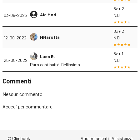
8a+.2
Ale Mod
03-08-2023
N.D.
8a+.2
MMarotta
12-09-2022
N.D.
8a+.1
Luca R.
25-08-2022
N.D.
Pura continuità! Bellissima
Commenti
Nessun commento
Accedi
per commentare
© Climbook
Aggiornamenti
|
Assistenza