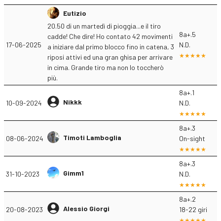
Eutizio
20.50 di un martedì di pioggia...e il tiro
8a+.5
cadde! Che dire! Ho contato 42 movimenti
17-06-2025
N.D.
a iniziare dal primo blocco fino in catena, 3
riposi attivi ed una gran ghisa per arrivare
in cima. Grande tiro ma non lo toccherò
più.
8a+.1
Nikkk
10-09-2024
N.D.
8a+.3
Timoti Lamboglia
08-06-2024
On-sight
8a+.3
Gimm1
31-10-2023
N.D.
8a+.2
Alessio Giorgi
20-08-2023
18-22 giri