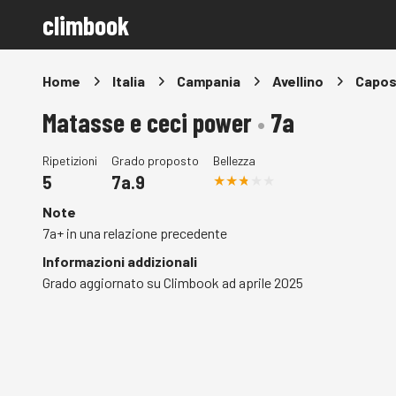
climbook
Home
Italia
Campania
Avellino
Capos
Matasse e ceci power
•
7a
Ripetizioni
Grado proposto
Bellezza
5
7a.9
Note
7a+ in una relazione precedente
Informazioni addizionali
Grado aggiornato su Climbook ad aprile 2025