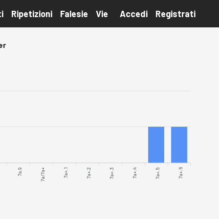
i
Ripetizioni
Falesie
Vie
Accedi
Registrati
er
7a.9
7a/7a+
7a+.1
7a+.2
7a+.3
7a+.4
7a+.5
7a+.6