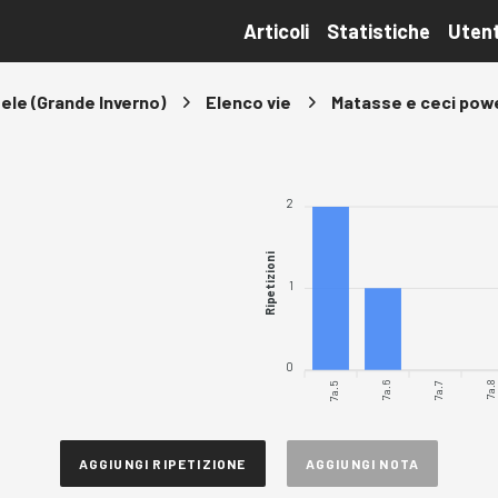
Articoli
Statistiche
Utent
ele (Grande Inverno)
Elenco vie
Matasse e ceci pow
2
Ripetizioni
1
0
7a.5
7a.6
7a.7
7a.8
AGGIUNGI RIPETIZIONE
AGGIUNGI NOTA