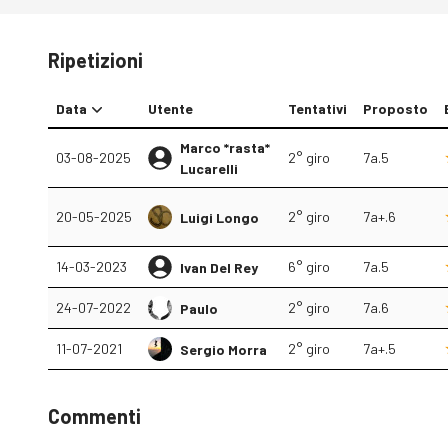
Ripetizioni
Data
Utente
Tentativi
Proposto
Marco *rasta*
03-08-2025
2° giro
7a.5
Lucarelli
20-05-2025
2° giro
7a+.6
Luigi Longo
14-03-2023
6° giro
7a.5
Ivan Del Rey
24-07-2022
2° giro
7a.6
Paulo
11-07-2021
2° giro
7a+.5
Sergio Morra
Commenti