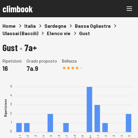
climbook
Home
Italia
Sardegna
Bassa Ogliastra
Ulassai (Baccili)
Elenco vie
Gust
Gust
•
7a+
Ripetizioni
Grado proposto
Bellezza
16
7a.9
5
4
Ripetizioni
3
2
1
0
7a.1
7a.2
7a.4
7a.5
7a.6
7a.7
7a.9
7a.3
7a.8