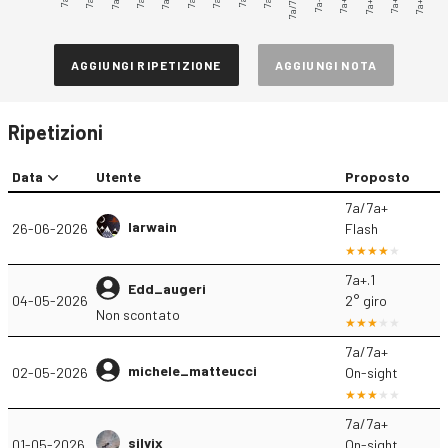
7a/7a+
7a+.1
7a+.2
7a+.4
7a+.5
7a+.3
AGGIUNGI RIPETIZIONE
AGGIUNGI NOTA
Ripetizioni
Data
Utente
Proposto
7a/7a+
Iarwain
26-06-2026
Flash
7a+.1
Edd_augeri
04-05-2026
2° giro
Non scontato
7a/7a+
michele_matteucci
02-05-2026
On-sight
7a/7a+
silvix
01-05-2026
On-sight