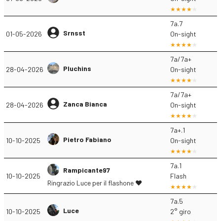
7a.7
Srnsst
01-05-2026
On-sight
7a/7a+
Pluchins
28-04-2026
On-sight
7a/7a+
Zanca Bianca
28-04-2026
On-sight
7a+.1
Pietro Fabiano
10-10-2025
On-sight
7a.1
Rampicante97
10-10-2025
Flash
Ringrazio Luce per il flashone ❤️
7a.5
Luce
10-10-2025
2° giro