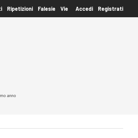
i
Ripetizioni
Falesie
Vie
Accedi
Registrati
timo anno