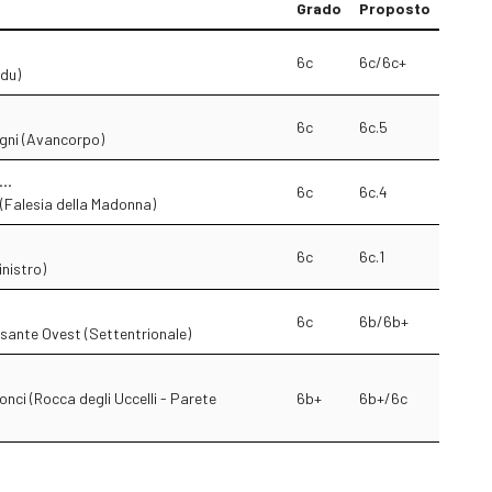
Grado
Proposto
6c
6c/6c+
du)
6c
6c.5
gni (Avancorpo)
..
6c
6c.4
i (Falesia della Madonna)
6c
6c.1
inistro)
6c
6b/6b+
rsante Ovest (Settentrionale)
onci (Rocca degli Uccelli - Parete
6b+
6b+/6c