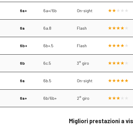
6a+
6a+/6b
On-sight
6a
6a.8
Flash
6b+
6b+.5
Flash
6b
6c.5
3° giro
6a
6b.5
On-sight
6a+
6b/6b+
2° giro
Migliori prestazioni a vi