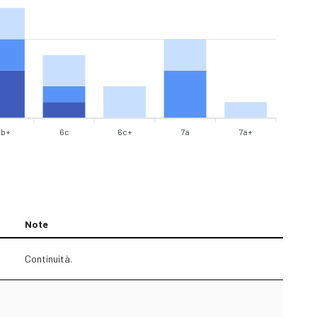
6b+
6c
6c+
7a
7a+
Note
Continuità.