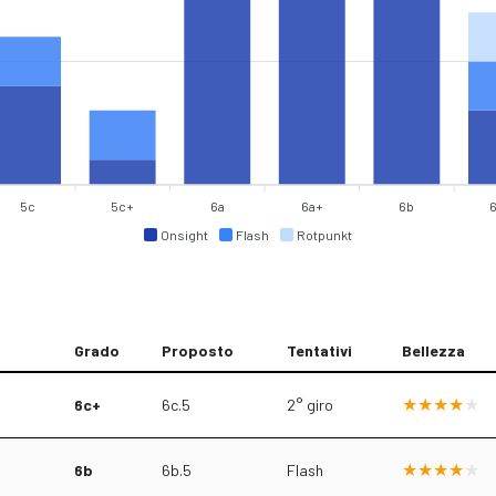
5c
5c+
6a
6a+
6b
Onsight
Flash
Rotpunkt
Grado
Proposto
Tentativi
Bellezza
6c+
6c.5
2° giro
6b
6b.5
Flash