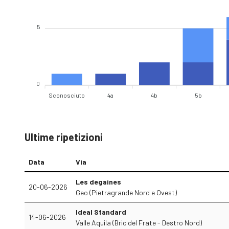
5
0
Sconosciuto
4a
4b
5b
Ultime ripetizioni
Data
Via
Les degaines
20-06-2026
Geo (Pietragrande Nord e Ovest)
Ideal Standard
14-06-2026
Valle Aquila (Bric del Frate - Destro Nord)