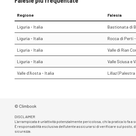
Falesie più frequentate
Regione
Falesia
Liguria - Italia
Bastionata di 
Liguria - Italia
Rocca di Perti 
Liguria - Italia
Valle di Rian Co
Liguria - Italia
Valle Sciusa e V
Valle d'Aosta - Italia
Lillaz (Palestra
© Climbook
DISCLAIMER
L'arrampicata è un'attività potenzialmente pericolosa, chi la pratica lo fa a
È responsabilità esclusiva dell'utente assicurarsi di verificare sul posto, d
sicurezza.