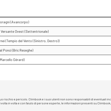
Boragni (Avancorpo)
- Versante Ovest (Settentrionale)
rnei (Tempio del Vento (Sinistro, Destro))
al Ponci (Bric Reseghe)
 Marcello Gérard)
 suo rischio e pericolo. Climbook e i suoi utenti non sono responsabili di eventuali i
i volta in volta e con l'aiuto di persone esperte, le informazioni presenti su Climbook