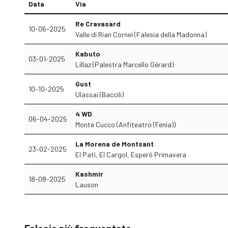
Data
Via
Re Cravasard
10-06-2025
Valle di Rian Cornei (Falesia della Madonna)
Kabuto
03-01-2025
Lillaz (Palestra Marcello Gérard)
Gust
10-10-2025
Ulassai (Baccili)
4 WD
06-04-2025
Monte Cucco (Anfiteatro (Fenia))
La Morena de Montsant
23-02-2025
El Pati, El Cargol, Esperó Primavera
Kashmir
18-08-2025
Lauson