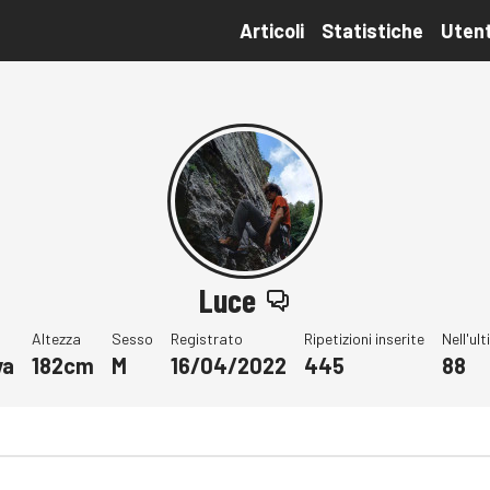
Articoli
Statistiche
Utent
Luce
Altezza
Sesso
Registrato
Ripetizioni inserite
Nell'ul
va
182cm
M
16/04/2022
445
88