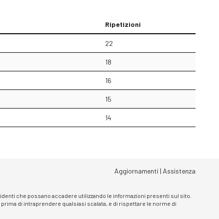
Ripetizioni
22
18
16
15
14
Aggiornamenti
|
Assistenza
ncidenti che possano accadere utilizzando le informazioni presenti sul sito.
, prima di intraprendere qualsiasi scalata, e di rispettare le norme di