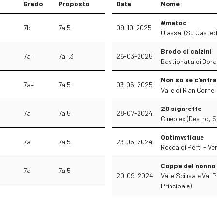
Grado
Proposto
Data
Nome
#metoo
7b
7a.5
09-10-2025
Ulassai (Su Casted
Brodo di calzini
7a+
7a+.3
26-03-2025
Bastionata di Bora
Non so se c'entra.
7a+
7a.5
03-06-2025
Valle di Rian Corne
20 sigarette
7a
7a.5
28-07-2024
Cineplex (Destro, S
Optimystique
7a
7a.5
23-06-2024
Rocca di Perti - Ve
Coppa del nonno
7a
7a.5
20-09-2024
Valle Sciusa e Val P
Principale)