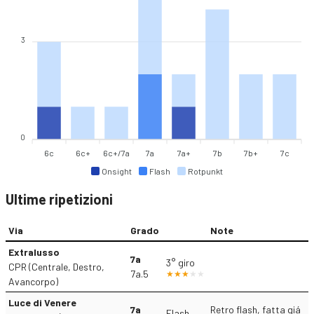
3
0
6c
6c+
6c+/7a
7a
7a+
7b
7b+
7c
Onsight
Flash
Rotpunkt
Ultime ripetizioni
Via
Grado
Note
Extralusso
7a
3° giro
CPR (Centrale, Destro,
7a.5
Avancorpo)
Luce di Venere
7a
Retro flash, fatta giá
Flash