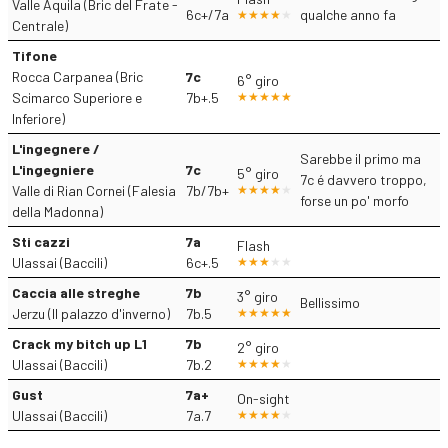
Valle Aquila (Bric del Frate -
6c+/7a
qualche anno fa
Centrale)
Tifone
Rocca Carpanea (Bric
7c
6° giro
Scimarco Superiore e
7b+.5
Inferiore)
L'ingegnere /
Sarebbe il primo ma
L'ingegniere
7c
5° giro
7c é davvero troppo,
Valle di Rian Cornei (Falesia
7b/7b+
forse un po' morfo
della Madonna)
Sti cazzi
7a
Flash
Ulassai (Baccili)
6c+.5
Caccia alle streghe
7b
3° giro
Bellissimo
Jerzu (Il palazzo d'inverno)
7b.5
Crack my bitch up L1
7b
2° giro
Ulassai (Baccili)
7b.2
Gust
7a+
On-sight
Ulassai (Baccili)
7a.7