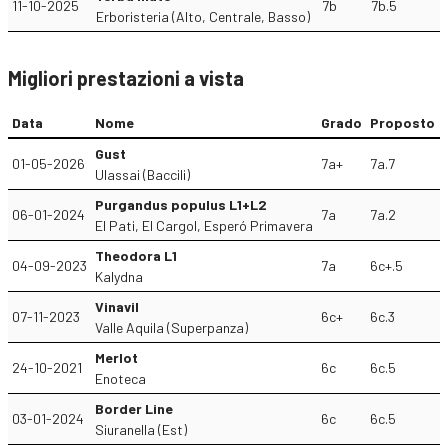
11-10-2025
7b
7b.5
Erboristeria (Alto, Centrale, Basso)
Migliori prestazioni a vista
Data
Nome
Grado
Proposto
Gust
01-05-2026
7a+
7a.7
Ulassai (Baccili)
Purgandus populus L1+L2
06-01-2024
7a
7a.2
El Pati, El Cargol, Esperó Primavera
Theodora L1
04-09-2023
7a
6c+.5
Kalydna
Vinavil
07-11-2023
6c+
6c.3
Valle Aquila (Superpanza)
Merlot
24-10-2021
6c
6c.5
Enoteca
Border Line
03-01-2024
6c
6c.5
Siuranella (Est)