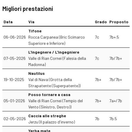
Migliori prestazioni
Data
Via
Grado
Proposto
Tifone
06-06-2026
Rocca Carpanea (Bric Scimarco
7c
7b+.5
Superiore e Inferiore)
L'ingegnere / L'ingegniere
07-05-2026
Valle di Rian Cornei (Falesia della
7c
7b/7b+
Madonna)
Nautilus
19-10-2025
Val di Nava (Grotta della
7b+
7b/7b+
Strapatente (Superpatente))
Posso tornare a casa
05-01-2026
Valle di Rian Cornei (Tempio del
7b+
7a+/7b
Vento (Sinistro, Destro))
Caccia alle streghe
02-05-2026
7b
7b.5
Jerzu (Il palazzo d'inverno)
Yerba mate