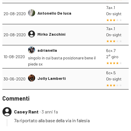
7a+.1
Antonello De luca
20-08-2020
On-sight
7a+.1
Mirko Zacchini
20-08-2020
On-sight
adrianella
6c+.7
10-08-2020
2° giro
singolo in cui basta posizionare bene il
piede sx
6c+.5
Jolly Lamberti
30-06-2020
On-sight
Commenti
Casey Rant
∙ 3 anni fa
7a riportato alla base della via in falesia