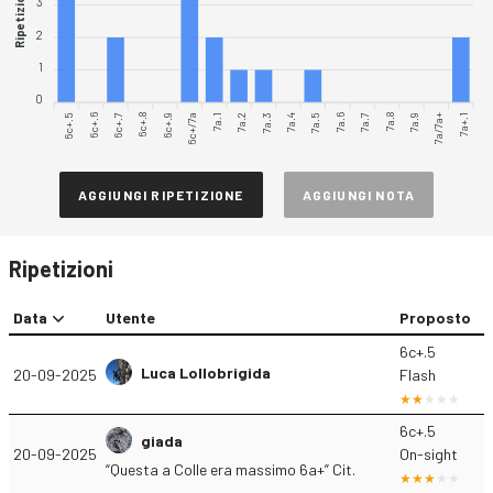
Ripetizioni
3
2
1
0
6c+.5
6c+.6
6c+.7
6c+.8
6c+.9
6c+/7a
7a.1
7a.2
7a.4
7a.5
7a.6
7a.7
7a.8
7a.9
7a/7a+
7a+.1
7a.3
AGGIUNGI RIPETIZIONE
AGGIUNGI NOTA
Ripetizioni
Data
Utente
Proposto
6c+.5
Luca Lollobrigida
20-09-2025
Flash
6c+.5
giada
20-09-2025
On-sight
“Questa a Colle era massimo 6a+” Cit.