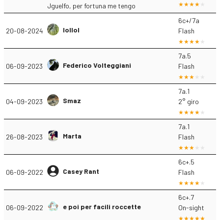
Jguelfo, per fortuna me tengo
6c+/7a
lollol
20-08-2024
Flash
7a.5
Federico Volteggiani
06-09-2023
Flash
7a.1
Smaz
04-09-2023
2° giro
7a.1
Marta
26-08-2023
Flash
6c+.5
Casey Rant
06-09-2022
Flash
6c+.7
e poi per facili roccette
06-09-2022
On-sight