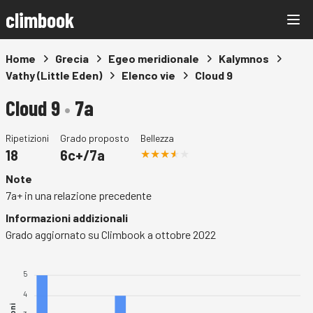
climbook
Home
Grecia
Egeo meridionale
Kalymnos
Vathy (Little Eden)
Elenco vie
Cloud 9
Cloud 9
•
7a
Ripetizioni
Grado proposto
Bellezza
18
6c+/7a
Note
7a+ in una relazione precedente
Informazioni addizionali
Grado aggiornato su Climbook a ottobre 2022
5
4