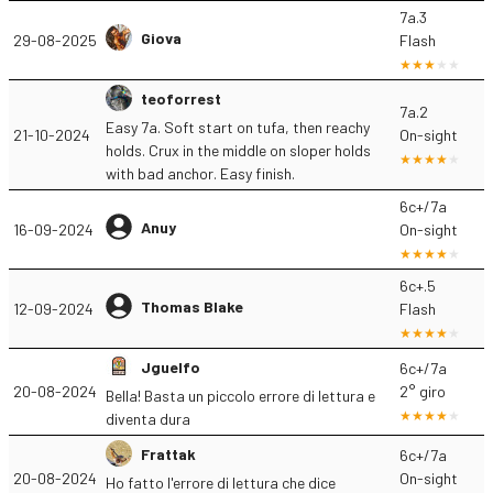
7a.3
Giova
29-08-2025
Flash
teoforrest
7a.2
Easy 7a. Soft start on tufa, then reachy
21-10-2024
On-sight
holds. Crux in the middle on sloper holds
with bad anchor. Easy finish.
6c+/7a
Anuy
16-09-2024
On-sight
6c+.5
Thomas Blake
12-09-2024
Flash
Jguelfo
6c+/7a
20-08-2024
2° giro
Bella! Basta un piccolo errore di lettura e
diventa dura
Frattak
6c+/7a
20-08-2024
On-sight
Ho fatto l'errore di lettura che dice