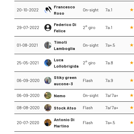
Francesco
20-10-2022
On-sight
7a.1
Roso
Federico Di
29-07-2022
2° giro
7a.1
Felice
Timoti
01-08-2021
On-sight
7a+.5
Lamboglia
Luca
25-05-2021
2° giro
7a.8
Lollobrigida
Stiky green
06-09-2020
Flash
7a.9
aucone-3
06-09-2020
On-sight
7a/7a+
Nemo
08-08-2020
Flash
7a/7a+
Stock Atso
Antonio Di
20-07-2020
Flash
7a+.5
Martino