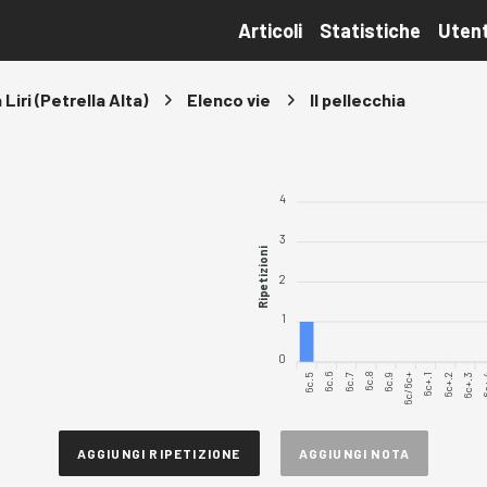
Articoli
Statistiche
Utent
 Liri (Petrella Alta)
Elenco vie
Il pellecchia
4
3
Ripetizioni
2
1
0
6c.5
6c.6
6c.7
6c.8
6c.9
6c/6c+
6c+.1
6c+.2
6c+.3
6c
AGGIUNGI RIPETIZIONE
AGGIUNGI NOTA