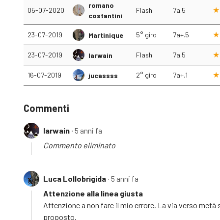
romano
05-07-2020
Flash
7a.5
costantini
23-07-2019
5° giro
7a+.5
Martinique
23-07-2019
Flash
7a.5
Iarwain
16-07-2019
2° giro
7a+.1
jucassss
Commenti
Iarwain
∙ 5 anni fa
Commento eliminato
Luca Lollobrigida
∙ 5 anni fa
Attenzione alla linea giusta
Attenzione a non fare il mio errore. La via verso metà s
proposto.