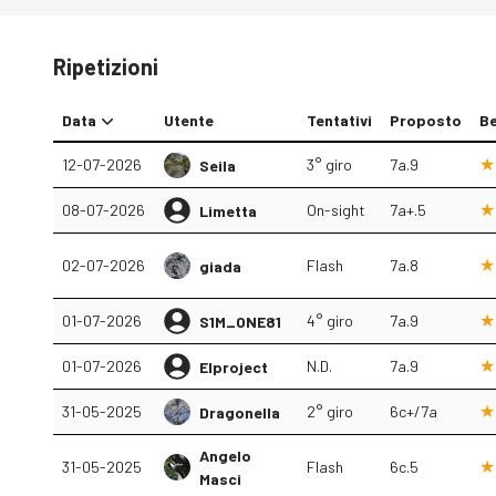
Ripetizioni
Data
Utente
Tentativi
Proposto
Be
12-07-2026
3° giro
7a.9
Seila
08-07-2026
On-sight
7a+.5
Limetta
02-07-2026
Flash
7a.8
giada
01-07-2026
4° giro
7a.9
S1M_ONE81
01-07-2026
N.D.
7a.9
Elproject
31-05-2025
2° giro
6c+/7a
Dragonella
Angelo
31-05-2025
Flash
6c.5
Masci