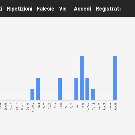
i
Ripetizioni
Falesie
Vie
Accedi
Registrati
+.4
6c+.5
6c+.6
6c+.7
6c+.8
6c+.9
7a.1
7a.2
7a.3
7a.4
7a.5
7a.6
7a.7
7a.8
7a.9
7a/7a+
7a+.1
7a+.2
7a+.3
7a+.4
7a+.5
6c+/7a