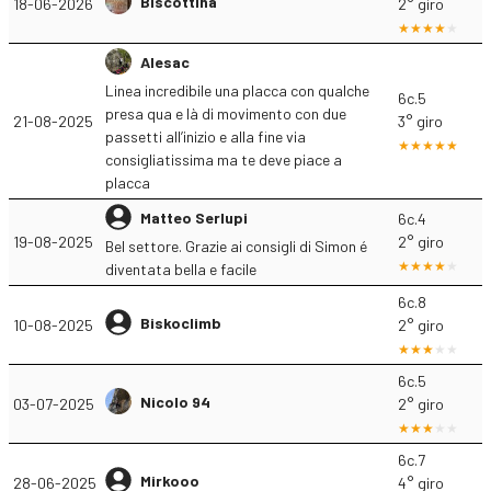
Biscottina
18-06-2026
2° giro
Alesac
Linea incredibile una placca con qualche
6c.5
presa qua e là di movimento con due
21-08-2025
3° giro
passetti all’inizio e alla fine via
consigliatissima ma te deve piace a
placca
Matteo Serlupi
6c.4
19-08-2025
2° giro
Bel settore. Grazie ai consigli di Simon é
diventata bella e facile
6c.8
Biskoclimb
10-08-2025
2° giro
6c.5
Nicolo 94
03-07-2025
2° giro
6c.7
Mirkooo
28-06-2025
4° giro