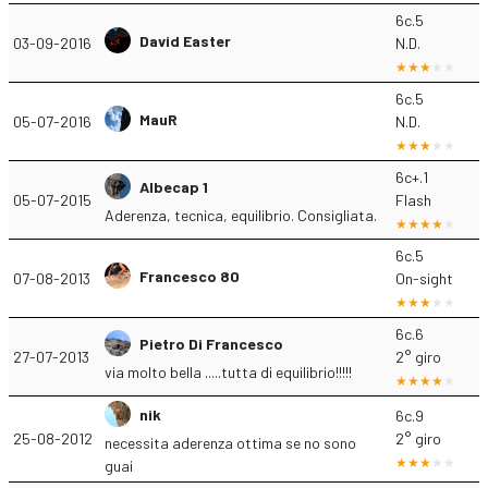
6c.5
David Easter
03-09-2016
N.D.
6c.5
MauR
05-07-2016
N.D.
6c+.1
Albecap 1
05-07-2015
Flash
Aderenza, tecnica, equilibrio. Consigliata.
6c.5
Francesco 80
07-08-2013
On-sight
6c.6
Pietro Di Francesco
27-07-2013
2° giro
via molto bella .....tutta di equilibrio!!!!!
nik
6c.9
25-08-2012
2° giro
necessita aderenza ottima se no sono
guai