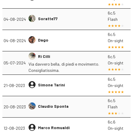
6c.5
Soratte77
04-08-2024
Flash
6c.5
Dago
04-08-2024
On-sight
Ri Cilli
6c.5
05-07-2024
On-sight
Via davvero bella, di piedi e movimento.
Consigliatissima.
6c.5
Simone Tarini
21-08-2023
On-sight
6c.5
Claudio Sponta
20-08-2023
Flash
6c.6
Marco Romualdi
12-08-2023
On-sight