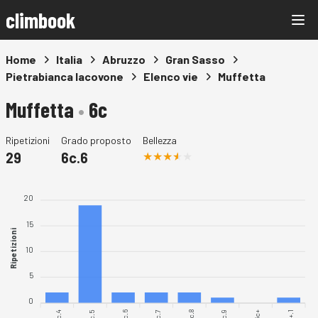
climbook
Home
Italia
Abruzzo
Gran Sasso
Pietrabianca Iacovone
Elenco vie
Muffetta
Muffetta
•
6c
Ripetizioni
Grado proposto
Bellezza
29
6c.6
20
15
Ripetizioni
10
5
0
6c.4
6c.5
6c.6
6c.7
6c.8
6c.9
6c+.1