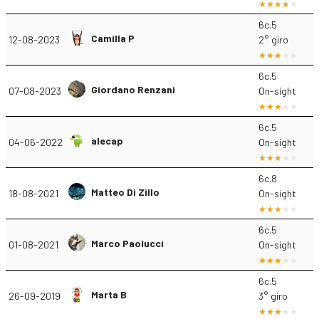
6c.5
Camilla P
12-08-2023
2° giro
6c.5
Giordano Renzani
07-08-2023
On-sight
6c.5
alecap
04-06-2022
On-sight
6c.8
Matteo Di Zillo
18-08-2021
On-sight
6c.5
Marco Paolucci
01-08-2021
On-sight
6c.5
Marta B
26-09-2019
3° giro