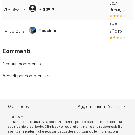
6c.7
Giggillo
25-08-2012
On-sight
6c.5
Massimo
14-06-2012
2° giro
Commenti
Nessun commento
Accedi
per commentare
© Climbook
Aggiornamenti
|
Assistenza
DISCLAIMER
L'arrampicata è un'attività potenzialmente pericolosa, chi la pratica lo fa a
suo rischio e pericolo. Climbook e i suoi utenti non sono responsabili di
eventuali incidenti che possano accadere utilizzando le informazioni