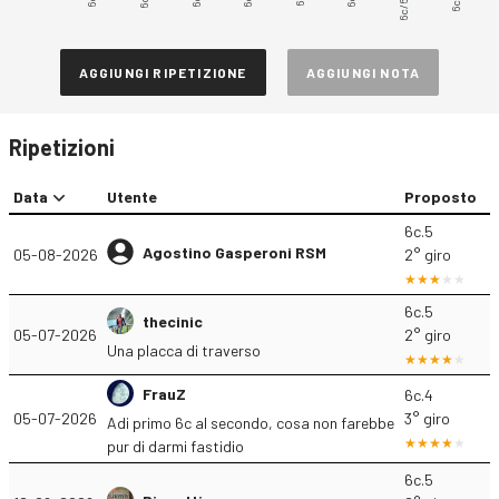
6c/6c+
AGGIUNGI RIPETIZIONE
AGGIUNGI NOTA
Ripetizioni
Data
Utente
Proposto
6c.5
Agostino Gasperoni RSM
05-08-2026
2° giro
6c.5
thecinic
05-07-2026
2° giro
Una placca di traverso
FrauZ
6c.4
05-07-2026
3° giro
Adi primo 6c al secondo, cosa non farebbe
pur di darmi fastidio
6c.5