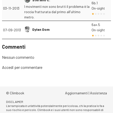
6b.1
I movimenti non sono brutti il problema è la
03-11-2013
On-sight
roccia fratturata dal primo all'ultimo
metro.
6a+.5
Dylan Dom
07-09-2013
On-sight
Commenti
Nessun commento
Accedi
per commentare
© Climbook
Aggiornamenti
|
Assistenza
DISCLAIMER
L'arrampicata è un'attività potenzialmente pericolosa, chi la pratica lo fa a
suo rischio e pericolo. Climbook e i suoi utenti non sono responsabili di