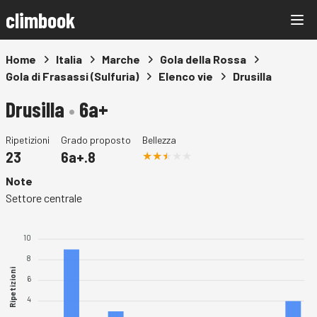
climbook
Home
Italia
Marche
Gola della Rossa
Gola di Frasassi (Sulfuria)
Elenco vie
Drusilla
Drusilla
•
6a+
Ripetizioni
Grado proposto
Bellezza
23
6a+.8
Note
Settore centrale
10
8
Ripetizioni
6
4