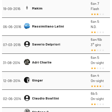
6a+.7
Makim
19-09-2016
Flash
6a+.5
Massimiliano Latini
06-06-2016
N.D.
6a+/6b
Saverio Delpriori
07-03-2016
3° giro
6a+.5
Adri Charlie
31-08-2014
On-sight
6a+.4
Ginger
12-08-2014
On-sight
6b.5
Claudio Boattini
02-06-2014
On-sight
Stefano C.