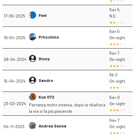
6a+.5
Feel
17-05-2025
N.D.
6a+.5
Piticchino
19-04-2025
On-sight
6a+.7
Diony
28-04-2024
On-sight
6b.2
Sandro
15-04-2024
On-sight
Kun 072
6a+.9
23-02-2024
On-sight
Partenza molto intensa, dopo la ribaltata
la via si fa più piacevole
6a+.7
Andrea Sanna
04-11-2023
On-sight