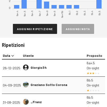
2
0
6a+.4
6a+.6
6a+.7
6a+.9
6a+/6b
6b.2
6b.3
6b.5
6a+.5
6a+.8
6b.1
6b.4
AGGIUNGI RIPETIZIONE
AGGIUNGI NOTA
Ripetizioni
Data
Utente
Proposto
6a+.5
Giorgio34
26-12-2025
On-sight
6b.5
Graziano Sotto Corona
04-09-2025
On-sight
6b.5
_Franz
31-08-2025
On-sight