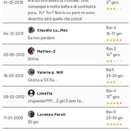
era notte e avevo la frontale.. così
14-12-2019
2° giro
comunque è molto bella e di continuità
pura.. 7c? 7c+? Non lo so però mi sono
divertito ed è quello che conta!
8a+.4
Claudio Lu_Mec
04-12-2013
15-17 giri
Da non perdere
8a+.2
Matteo-2
03-05-2012
14° giro
Dritta
8a.5
Valeria p. Will
18-03-2012
23-30 giri
Uscita a SX 8a...
8a+.4
Limetta
09-03-2012
13° giro
stupenda!!!!!!!!!....2 giri 3 anni fa....
8a+.5
Lorenzo Feroli
11-01-2009
23-30 giri
30 giri