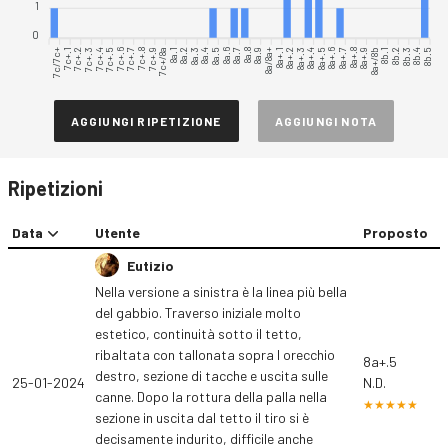
1
0
7c/7c+
7c+.2
7c+.3
7c+.5
7c+.6
7c+.8
7c+.9
8a.1
8a.2
8a.4
8a.5
8a.7
8a.8
8a/8a+
8a+.1
8a+.3
8a+.4
8a+.6
8a+.7
8a+.9
8a+/8b
8b.2
8b.3
8b.5
7c+.1
7c+.4
7c+.7
7c+/8a
8a.3
8a.6
8a.9
8a+.2
8a+.5
8a+.8
8b.1
8b.4
AGGIUNGI RIPETIZIONE
AGGIUNGI NOTA
Ripetizioni
Data
Utente
Proposto
Eutizio
Nella versione a sinistra è la linea più bella
del gabbio. Traverso iniziale molto
estetico, continuità sotto il tetto,
ribaltata con tallonata sopra l orecchio
8a+.5
destro, sezione di tacche e uscita sulle
25-01-2024
N.D.
canne. Dopo la rottura della palla nella
sezione in uscita dal tetto il tiro si è
decisamente indurito, difficile anche