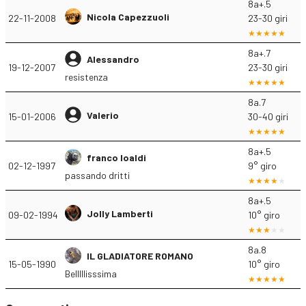
8a+.5
Nicola Capezzuoli
22-11-2008
23-30 giri
8a+.7
Alessandro
19-12-2007
23-30 giri
resistenza
8a.7
Valerio
15-01-2006
30-40 giri
8a+.5
franco loaldi
02-12-1997
9° giro
passando dritti
8a+.5
Jolly Lamberti
09-02-1994
10° giro
8a.8
IL GLADIATORE ROMANO
15-05-1990
10° giro
Belllllisssima