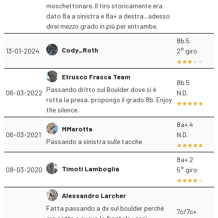
moschettonare. Il tiro storicamente era
dato 8a a sinistra e 8a+ a destra...adesso
direi mezzo grado in più per entrambe.
8b.5
Cody_Roth
13-01-2024
2° giro
Etrusco Frasca Team
8b.5
Passando dritto sul Boulder dove si è
06-03-2022
N.D.
rotta la presa, propongo il grado 8b. Enjoy
the silence.
8a+.4
MMarotta
06-03-2021
N.D.
Passando a sinistra sulle tacche
8a+.2
Timoti Lamboglia
08-03-2020
5° giro
Alessandro Larcher
Fatta passando a dx sul boulder perché
7c/7c+