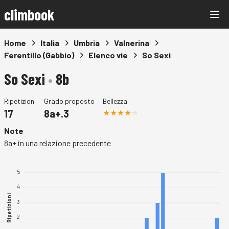
climbook
Home
Italia
Umbria
Valnerina
Ferentillo (Gabbio)
Elenco vie
So Sexi
So Sexi
•
8b
Ripetizioni
Grado proposto
Bellezza
17
8a+.3
Note
8a+ in una relazione precedente
5
4
Ripetizioni
3
2