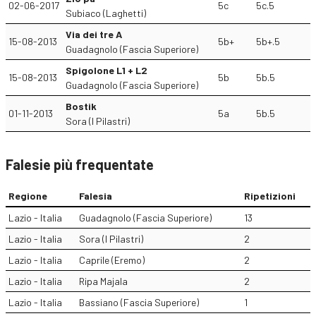
02-06-2017
5c
5c.5
Subiaco (Laghetti)
Via dei tre A
15-08-2013
5b+
5b+.5
Guadagnolo (Fascia Superiore)
Spigolone L1 + L2
15-08-2013
5b
5b.5
Guadagnolo (Fascia Superiore)
Bostik
01-11-2013
5a
5b.5
Sora (I Pilastri)
Falesie più frequentate
Regione
Falesia
Ripetizioni
Lazio - Italia
Guadagnolo (Fascia Superiore)
13
Lazio - Italia
Sora (I Pilastri)
2
Lazio - Italia
Caprile (Eremo)
2
Lazio - Italia
Ripa Majala
2
Lazio - Italia
Bassiano (Fascia Superiore)
1