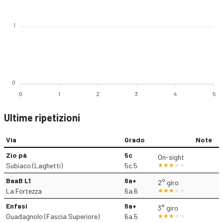
1
0
0
1
2
3
4
5
Ultime ripetizioni
Via
Grado
Note
Zio pà
5c
On-sight
Subiaco (Laghetti)
5c.5
BaaB L1
6a+
2° giro
La Fortezza
6a.6
Enfasi
6a+
3° giro
Guadagnolo (Fascia Superiore)
6a.5