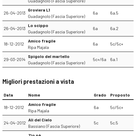
Guadagnolo (Fascia Superiore)
Groviera L1
26-04-2013
6a
6a.5
Guadagnolo (Fascia Superiore)
Lo scippo
26-04-2013
6a
6a.2
Guadagnolo (Fascia Superiore)
Amico fragile
18-12-2012
6a
5c/5c+
Ripa Majala
Spigolo del martello
29-03-2014
5c+/6a
6a.1
Guadagnolo (Fascia Superiore)
Migliori prestazioni a vista
Data
Nome
Grado
Proposto
Amico fragile
18-12-2012
6a
5c/5c+
Ripa Majala
Ali del Cielo
24-04-2012
5c
5c.5
Bassiano (Fascia Superiore)
Zio pà