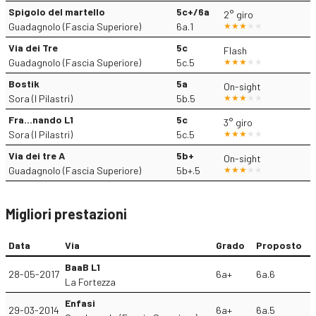
Spigolo del martello
5c+/6a
2° giro
Guadagnolo (Fascia Superiore)
6a.1
Via dei Tre
5c
Flash
Guadagnolo (Fascia Superiore)
5c.5
Bostik
5a
On-sight
Sora (I Pilastri)
5b.5
Fra...nando L1
5c
3° giro
Sora (I Pilastri)
5c.5
Via dei tre A
5b+
On-sight
Guadagnolo (Fascia Superiore)
5b+.5
Migliori prestazioni
Data
Via
Grado
Proposto
BaaB L1
28-05-2017
6a+
6a.6
La Fortezza
Enfasi
29-03-2014
6a+
6a.5