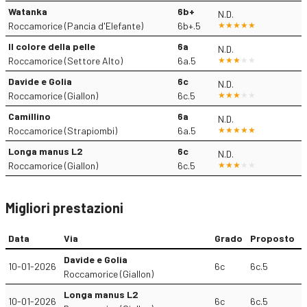
Watanka
6b+
N.D.
Roccamorice (Pancia d'Elefante)
6b+.5
Il colore della pelle
6a
N.D.
Roccamorice (Settore Alto)
6a.5
Davide e Golia
6c
N.D.
Roccamorice (Giallon)
6c.5
Camillino
6a
N.D.
Roccamorice (Strapiombi)
6a.5
Longa manus L2
6c
N.D.
Roccamorice (Giallon)
6c.5
Migliori prestazioni
Data
Via
Grado
Proposto
Davide e Golia
10-01-2026
6c
6c.5
Roccamorice (Giallon)
Longa manus L2
10-01-2026
6c
6c.5