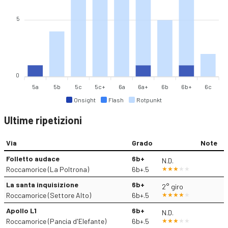
5
0
5a
5b
5c
5c+
6a
6a+
6b
6b+
6c
Onsight
Flash
Rotpunkt
Ultime ripetizioni
Via
Grado
Note
Folletto audace
6b+
N.D.
Roccamorice (La Poltrona)
6b+.5
La santa inquisizione
6b+
2° giro
Roccamorice (Settore Alto)
6b+.5
Apollo L1
6b+
N.D.
Roccamorice (Pancia d'Elefante)
6b+.5