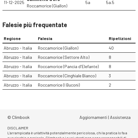
11-12-2025
5a
5a.5
Roccamorice (Giallon)
Falesie più frequentate
Regione
Falesia
Ripetizioni
Abruzzo - Italia
Roccamorice (Giallon)
40
Abruzzo - Italia
Roccamorice (Settore Alto)
8
Abruzzo - Italia
Roccamorice (Pancia d'Elefante)
8
Abruzzo - Italia
Roccamorice (Cinghiale Bianco)
3
Abruzzo - Italia
Roccamorice (I Buconi)
2
© Climbook
Aggiornamenti
|
Assistenza
DISCLAIMER
L'arrampicata è un'attività potenzialmente pericolosa, chi la pratica lo fa a
suo rischio e pericolo. Climbook e i suoi utenti non sono responsabili di