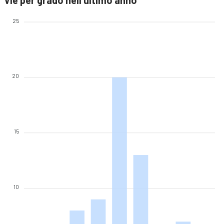
Vie per grado nell'ultimo anno
25
20
15
10