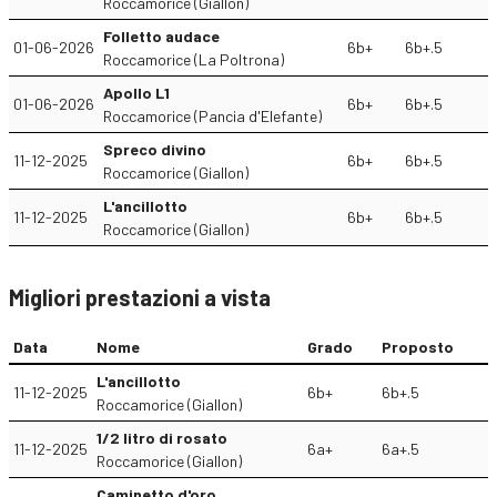
Roccamorice (Giallon)
Folletto audace
01-06-2026
6b+
6b+.5
Roccamorice (La Poltrona)
Apollo L1
01-06-2026
6b+
6b+.5
Roccamorice (Pancia d'Elefante)
Spreco divino
11-12-2025
6b+
6b+.5
Roccamorice (Giallon)
L'ancillotto
11-12-2025
6b+
6b+.5
Roccamorice (Giallon)
Migliori prestazioni a vista
Data
Nome
Grado
Proposto
L'ancillotto
11-12-2025
6b+
6b+.5
Roccamorice (Giallon)
1/2 litro di rosato
11-12-2025
6a+
6a+.5
Roccamorice (Giallon)
Caminetto d'oro