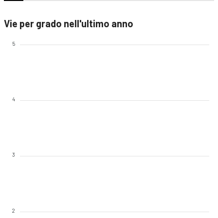
Vie per grado nell'ultimo anno
5
4
3
2