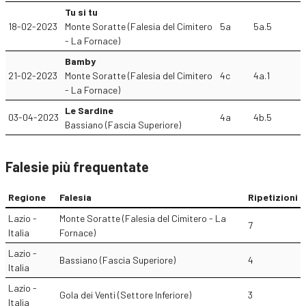
Tu si tu
18-02-2023
Monte Soratte (Falesia del Cimitero
5a
5a.5
- La Fornace)
Bamby
21-02-2023
Monte Soratte (Falesia del Cimitero
4c
4a.1
- La Fornace)
Le Sardine
03-04-2023
4a
4b.5
Bassiano (Fascia Superiore)
Falesie più frequentate
Regione
Falesia
Ripetizioni
Lazio -
Monte Soratte (Falesia del Cimitero - La
7
Italia
Fornace)
Lazio -
Bassiano (Fascia Superiore)
4
Italia
Lazio -
Gola dei Venti (Settore Inferiore)
3
Italia