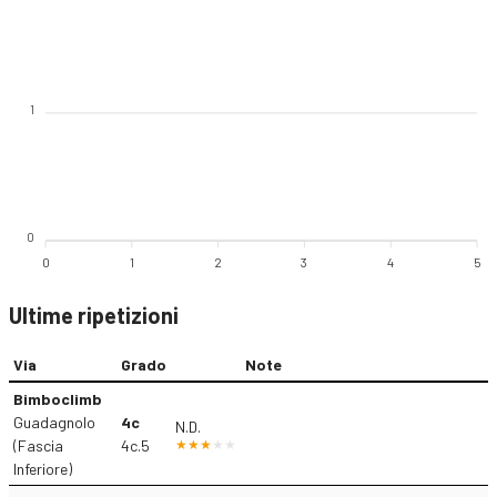
1
0
0
1
2
3
4
5
Ultime ripetizioni
Via
Grado
Note
Bimboclimb
Guadagnolo
4c
N.D.
(Fascia
4c.5
Inferiore)