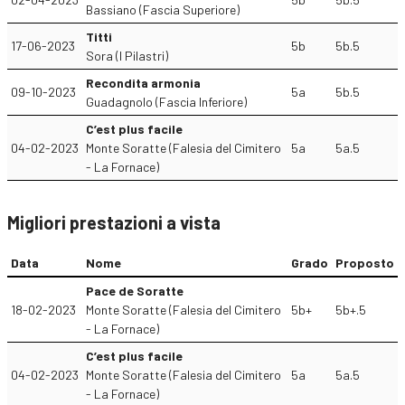
Bassiano (Fascia Superiore)
Titti
17-06-2023
5b
5b.5
Sora (I Pilastri)
Recondita armonia
09-10-2023
5a
5b.5
Guadagnolo (Fascia Inferiore)
C’est plus facile
04-02-2023
Monte Soratte (Falesia del Cimitero
5a
5a.5
- La Fornace)
Migliori prestazioni a vista
Data
Nome
Grado
Proposto
Pace de Soratte
18-02-2023
Monte Soratte (Falesia del Cimitero
5b+
5b+.5
- La Fornace)
C’est plus facile
04-02-2023
Monte Soratte (Falesia del Cimitero
5a
5a.5
- La Fornace)