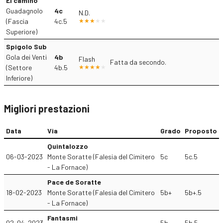
El camino
Guadagnolo
4c
N.D.
(Fascia
4c.5
Superiore)
Spigolo Sub
Gola dei Venti
4b
Flash
Fatta da secondo.
(Settore
4b.5
Inferiore)
Migliori prestazioni
Data
Via
Grado
Proposto
Quintalozzo
06-03-2023
Monte Soratte (Falesia del Cimitero
5c
5c.5
- La Fornace)
Pace de Soratte
18-02-2023
Monte Soratte (Falesia del Cimitero
5b+
5b+.5
- La Fornace)
Fantasmi
02-04-2023
5b
5b.5