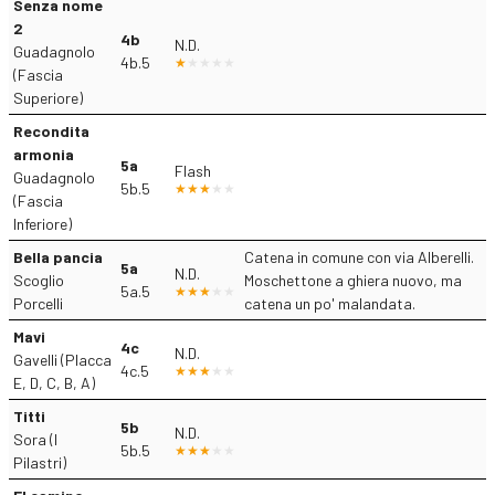
Senza nome
2
4b
N.D.
Guadagnolo
4b.5
(Fascia
Superiore)
Recondita
armonia
5a
Flash
Guadagnolo
5b.5
(Fascia
Inferiore)
Bella pancia
Catena in comune con via Alberelli.
5a
N.D.
Scoglio
Moschettone a ghiera nuovo, ma
5a.5
Porcelli
catena un po' malandata.
Mavi
4c
N.D.
Gavelli (Placca
4c.5
E, D, C, B, A)
Titti
5b
N.D.
Sora (I
5b.5
Pilastri)