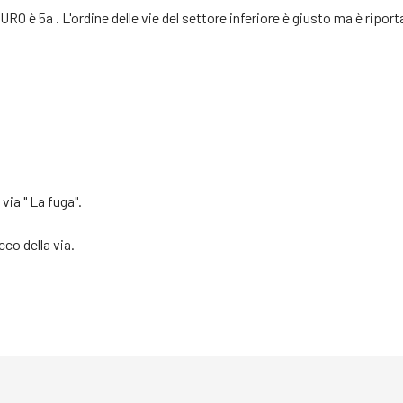
a EURO è 5a . L'ordine delle vie del settore inferiore è giusto ma è rip
via " La fuga".
cco della via.