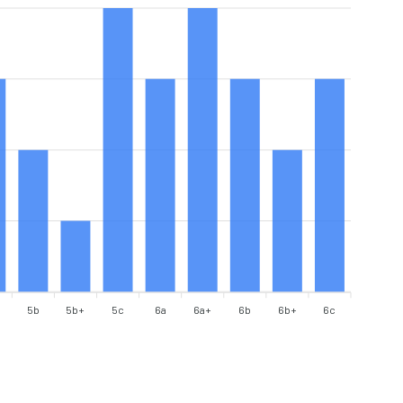
5b
5b+
5c
6a
6a+
6b
6b+
6c