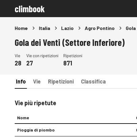
climbook
Home
Italia
Lazio
Agro Pontino
Gola 
Gola dei Venti (Settore Inferiore)
Vie
Vie con ripetizioni
Ripetizioni
28
27
871
Info
Vie
Ripetizioni
Classifica
Vie più ripetute
Nome
Pioggia di piombo