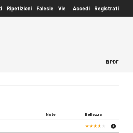
i
Ripetizioni
Falesie
Vie
Accedi
Registrati
PDF
Note
Bellezza