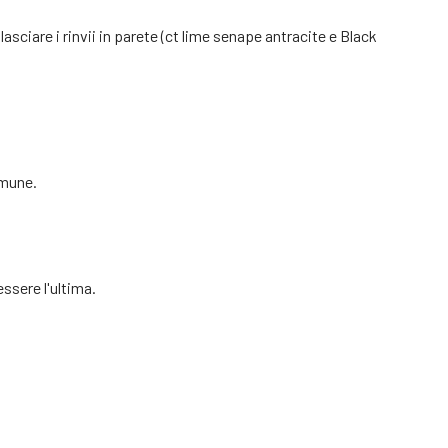
sciare i rinvii in parete (ct lime senape antracite e Black
omune.
essere l'ultima.
!