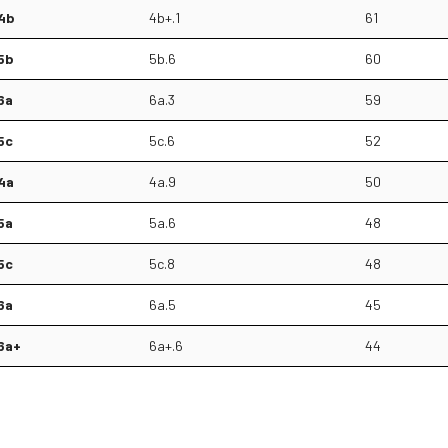
4b
4b+.1
61
5b
5b.6
60
6a
6a.3
59
5c
5c.6
52
4a
4a.9
50
5a
5a.6
48
5c
5c.8
48
6a
6a.5
45
6a+
6a+.6
44