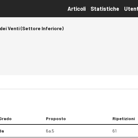
Articoli
Statistiche
Utent
dei Venti (Settore Inferiore)
Grado
Proposto
Ripetizioni
6a
6a.5
61