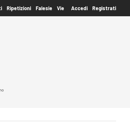
i
Ripetizioni
Falesie
Vie
Accedi
Registrati
nno