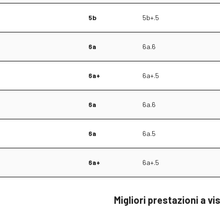
5b
5b+.5
6a
6a.6
6a+
6a+.5
6a
6a.6
6a
6a.5
6a+
6a+.5
Migliori prestazioni a vi