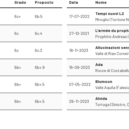
Grado
Proposto
Data
Nome
Tempi nuovi L2
6c+
6b.5
17-07-2022
Miroglio (Torrione N
L'armée du proph
6c
6c.4
27-10-2021
Prophitis Andreas 
Allucinazioni sens
6c
6c.3
18-11-2023
Valle di Rian Cornei
Ada
6b+
6b+.9
16-09-2023
Rocce di Costabella 
Blumoon
6b+
6b+.5
07-05-2022
Valle Aquila (Falesi
Alvida
6b+
6b+.5
26-11-2023
Tortuga (Sinistro, 