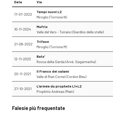
Data
Via
Tempi nuovi L2
17-07-2022
Miroglio (Torrione N)
Mufrio
10-11-2024
Valle del Vero - Toirano (Giardino delle stelle)
Trifase
21-08-2022
Miroglio (Torrione M)
Bats'
12-11-2023
Rocca della Garda (Arvè, Sagarmatha)
Il Franco dei salami
20-11-2021
Valle di Rian Cornei (Cordon Bleu)
L'armée du prophete L1+L2
27-10-2021
Prophitis Andreas (Main)
Falesie più frequentate