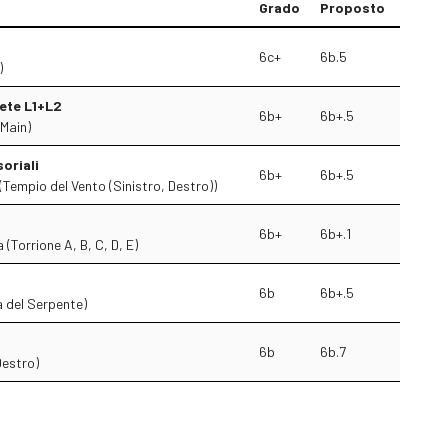
Grado
Proposto
6c+
6b.5
)
ete L1+L2
6b+
6b+.5
(Main)
oriali
6b+
6b+.5
 (Tempio del Vento (Sinistro, Destro))
6b+
6b+.1
(Torrione A, B, C, D, E)
6b
6b+.5
a del Serpente)
6b
6b.7
Destro)