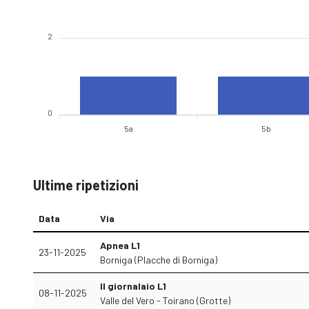
2
0
5a
5b
Ultime ripetizioni
Data
Via
Apnea L1
23-11-2025
Borniga (Placche di Borniga)
Il giornalaio L1
08-11-2025
Valle del Vero - Toirano (Grotte)