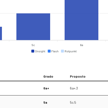
5c
6a
Onsight
Flash
Rotpunkt
Grado
Proposto
6a+
6a+.3
5a
5c.5