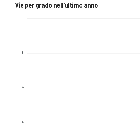
Vie per grado nell'ultimo anno
10
8
6
4