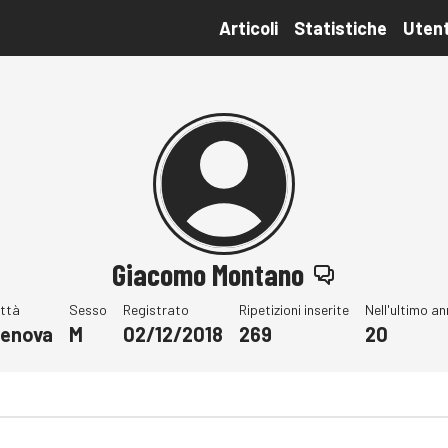
Articoli
Statistiche
Utent
Giacomo Montano
ittà
Sesso
Registrato
Ripetizioni inserite
Nell'ultimo a
enova
M
02/12/2018
269
20