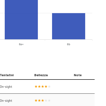
6a+
6b
Tentativi
Bellezza
Note
On-sight
On-sight