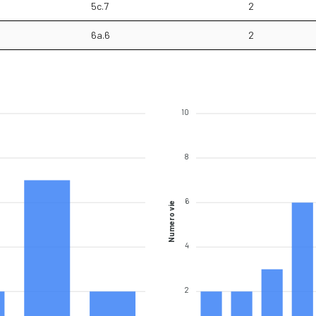
5c.7
2
6a.6
2
10
8
6
Numero vie
4
2