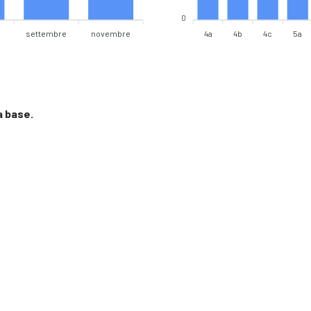
0
settembre
novembre
4a
4b
4c
5a
a base.