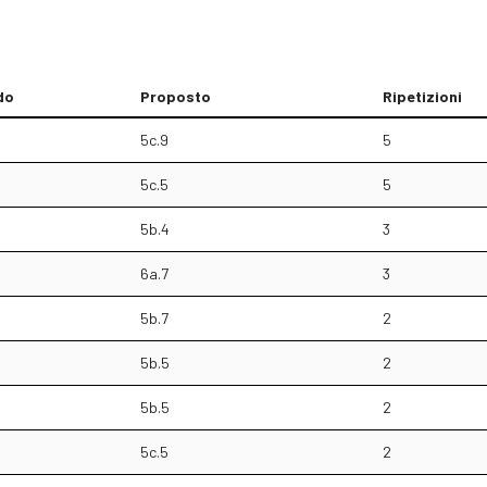
do
Proposto
Ripetizioni
5c.9
5
5c.5
5
5b.4
3
6a.7
3
5b.7
2
5b.5
2
5b.5
2
5c.5
2