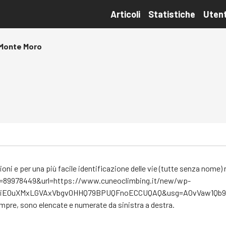
Articoli
Statistiche
Utent
Monte Moro
 e per una più facile identificazione delle vie (tutte senza nome) 
=89978449&url=https://www.cuneoclimbing.it/new/wp-
EwiE0uXMxLGVAxVbgv0HHQ79BPUQFnoECCUQAQ&usg=AOvVaw1Qb9x
mpre, sono elencate e numerate da sinistra a destra.