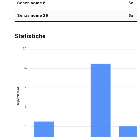
Senza nome 8
5c
Senza nome 29
6a
Statistiche
20
16
12
Ripetizioni
8
4