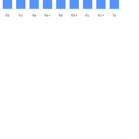
5b
5c
6a
6a+
6b
6b+
6c
6c+
7a