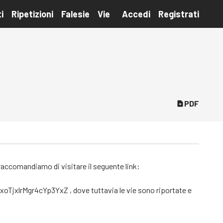
i
Ripetizioni
Falesie
Vie
Accedi
Registrati
PDF
raccomandiamo di visitare il seguente link:
oTjxlrMgr4cYp3YxZ
, dove tuttavia le vie sono riportate e