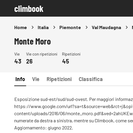
climbook
Home
Italia
Piemonte
Val Maudagna
Monte Moro
Vie
Vie con ripetizioni
Ripetizioni
43
26
45
Info
Vie
Ripetizioni
Classifica
Esposizione sud-est/sud/sud-ovest. Per maggiori informazioni
https://www.google.com/url?sa=t&source=web&rct=j&opi
content/uploads/2016/06/monte_moro.pdf&ved=2ahUK
numerate da destra a sinistra, mentre su Climbook, come se
Aggiornamento: giugno 2022.