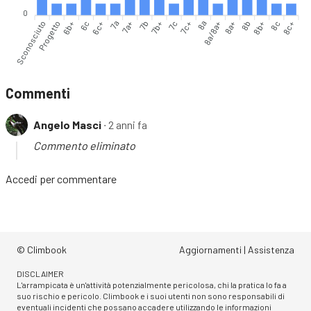
0
Sconosciuto
Progetto
6b+
6c
7a
7a+
7b
7b+
7c
7c+
8a
8a/8a+
8b
8b+
8c
8c+
6c+
8a+
Commenti
Angelo Masci
∙ 2 anni fa
Commento eliminato
Accedi
per commentare
© Climbook
Aggiornamenti
|
Assistenza
DISCLAIMER
L'arrampicata è un'attività potenzialmente pericolosa, chi la pratica lo fa a
suo rischio e pericolo. Climbook e i suoi utenti non sono responsabili di
eventuali incidenti che possano accadere utilizzando le informazioni