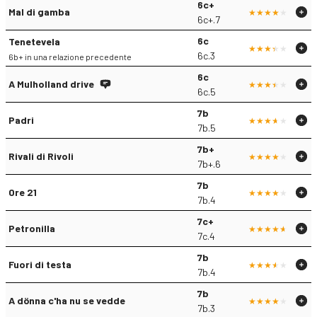
6c+
Mal di gamba
6c+.7
6c
Tenetevela
6c.3
6b+ in una relazione precedente
6c
A Mulholland drive
6c.5
7b
Padri
7b.5
7b+
Rivali di Rivoli
7b+.6
7b
Ore 21
7b.4
7c+
Petronilla
7c.4
7b
Fuori di testa
7b.4
7b
A dönna c'ha nu se vedde
7b.3