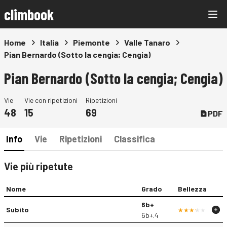
climbook
Home
Italia
Piemonte
Valle Tanaro
Pian Bernardo (Sotto la cengia; Cengia)
Pian Bernardo (Sotto la cengia; Cengia)
Vie
Vie con ripetizioni
Ripetizioni
48
15
69
PDF
Info
Vie
Ripetizioni
Classifica
Vie più ripetute
Nome
Grado
Bellezza
6b+
Subito
6b+.4