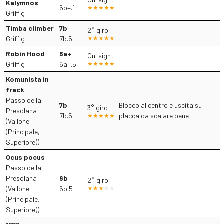
Kalymnos
6b+.1
Griffig
Timba climber
7b
2° giro
Griffig
7b.5
Robin Hood
6a+
On-sight
Griffig
6a+.5
Komunista in
frack
Passo della
7b
Blocco al centro e uscita su
3° giro
Presolana
7b.5
placca da scalare bene
(Vallone
(Principale,
Superiore))
Ocus pocus
Passo della
Presolana
6b
2° giro
(Vallone
6b.5
(Principale,
Superiore))