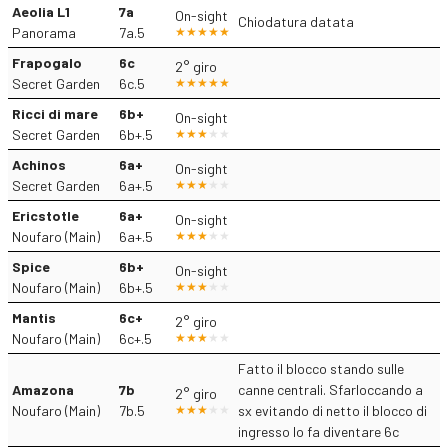
Aeolia L1
7a
On-sight
Chiodatura datata
Panorama
7a.5
Frapogalo
6c
2° giro
Secret Garden
6c.5
Ricci di mare
6b+
On-sight
Secret Garden
6b+.5
Achinos
6a+
On-sight
Secret Garden
6a+.5
Ericstotle
6a+
On-sight
Noufaro (Main)
6a+.5
Spice
6b+
On-sight
Noufaro (Main)
6b+.5
Mantis
6c+
2° giro
Noufaro (Main)
6c+.5
Fatto il blocco stando sulle
Amazona
7b
canne centrali. Sfarloccando a
2° giro
Noufaro (Main)
7b.5
sx evitando di netto il blocco di
ingresso lo fa diventare 6c