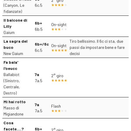
2° giro
(Canyon, Le
6c.5
fidanzate)
Il balcone di
6b+
On-sight
Lilly
6b.5
Gaium
La sagra del
Tiro bellissimo. Il 6c ci sta, due
6b+/6c
On-sight
buco
passi da impostare bene e fare
6c.5
New Gaium
decisi
Fa bala'
l'oeucc
Ballabiot
7a
2° giro
(Sinistro,
7a.5
Centrale,
Destro)
Mi hai rotto
7a
Flash
Masso di
7a.5
Migiandone
Cosa
facete....?
6b+
2° giro