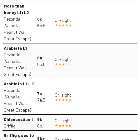
More than
honey L1+L2
Pezonda
6c
On-sight
(Valhalla,
6c.5
Peanut Wall,
Great Escape)
Arabiata L1
Pezonda
6a
On-sight
(Valhalla,
6a.5
Peanut Wall,
Great Escape)
Arabiata L1+L2
Pezonda
7a
On-sight
(Valhalla,
7a.5
Peanut Wall,
Great Escape)
Chlausezäuerli
6b
On-sight
Griffig
6b.1
Griffig goes to
6b+
On-sight