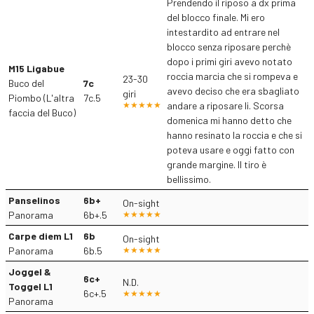
Prendendo il riposo a dx prima
del blocco finale. Mi ero
intestardito ad entrare nel
blocco senza riposare perchè
dopo i primi giri avevo notato
M15 Ligabue
roccia marcia che si rompeva e
23-30
Buco del
7c
avevo deciso che era sbagliato
giri
Piombo (L'altra
7c.5
andare a riposare li. Scorsa
faccia del Buco)
domenica mi hanno detto che
hanno resinato la roccia e che si
poteva usare e oggi fatto con
grande margine. Il tiro è
bellissimo.
Panselinos
6b+
On-sight
Panorama
6b+.5
Carpe diem L1
6b
On-sight
Panorama
6b.5
Joggel &
6c+
N.D.
Toggel L1
6c+.5
Panorama