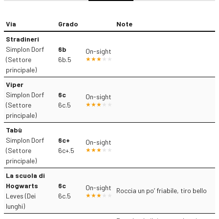
Via
Grado
Note
Stradineri
Simplon Dorf
6b
On-sight
(Settore
6b.5
principale)
Viper
Simplon Dorf
6c
On-sight
(Settore
6c.5
principale)
Tabù
Simplon Dorf
6c+
On-sight
(Settore
6c+.5
principale)
La scuola di
Hogwarts
6c
On-sight
Roccia un po’ friabile, tiro bello
Leves (Dei
6c.5
lunghi)