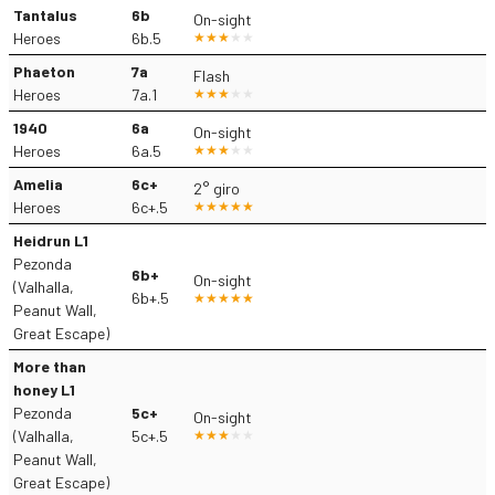
Tantalus
6b
On-sight
Heroes
6b.5
Phaeton
7a
Flash
Heroes
7a.1
1940
6a
On-sight
Heroes
6a.5
Amelia
6c+
2° giro
Heroes
6c+.5
Heidrun L1
Pezonda
6b+
On-sight
(Valhalla,
6b+.5
Peanut Wall,
Great Escape)
More than
honey L1
Pezonda
5c+
On-sight
(Valhalla,
5c+.5
Peanut Wall,
Great Escape)