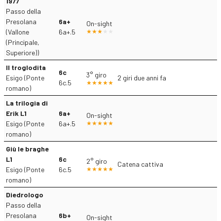
1977
Passo della
Presolana
6a+
On-sight
(Vallone
6a+.5
(Principale,
Superiore))
Il troglodita
6c
3° giro
Esigo (Ponte
2 giri due anni fa
6c.5
romano)
La trilogia di
Erik L1
6a+
On-sight
Esigo (Ponte
6a+.5
romano)
Giù le braghe
L1
6c
2° giro
Catena cattiva
Esigo (Ponte
6c.5
romano)
Diedrologo
Passo della
Presolana
6b+
On-sight