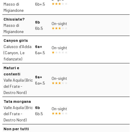
Masso di
6b+.5
Migiandone
Chissiate?
6b
On-sight
Masso di
6b.5
Migiandone
Canyon girls
Calusco d'Adda
6a+
On-sight
(Canyon, Le
6a+.5
fidanzate)
Maturi e
contenti
6a+
On-sight
Valle Aquila (Bric
6a+.5
del Frate -
Destro Nord)
Tata morgana
Valle Aquila (Bric
6b
On-sight
del Frate -
6b.5
Destro Nord)
Non per tutti