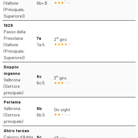
(Vallone
6b+.8
(Principale,
Superiore))
1929
Passo della
Presolana
7a
2° giro
(Vallone
7a.5
(Principale,
Superiore))
Doppio
inganno
6c
3° giro
Valbrona
6c.5
(Settore
principale)
Perlama
Valbrona
6b
On-sight
(Settore
6b.5
principale)
Ghiro tarzan
Calusco d'Adda
6c