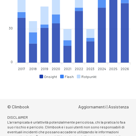
30
0
2017
2018
2019
2020
2021
2022
2023
2024
2025
2026
Onsight
Flash
Rotpunkt
© Climbook
Aggiornamenti
|
Assistenza
DISCLAIMER
L'arrampicata è un'attività potenzialmente pericolosa, chi la pratica lo fa a
suo rischio e pericolo. Climbook e i suoi utenti non sono responsabili di
eventuali incidenti che possano accadere utilizzando le informazioni