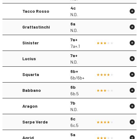
4c
Tacco Rosso
N.D.
6a
Grattastinchi
N.D.
7a+
Sinister
7a+.1
7a+
Lucius
N.D.
6b+
Squarta
6b/6b+
6b
Babbano
6b.5
7b
Aragon
N.D.
6c
Serpe Verde
6c.5
5a
Agrid