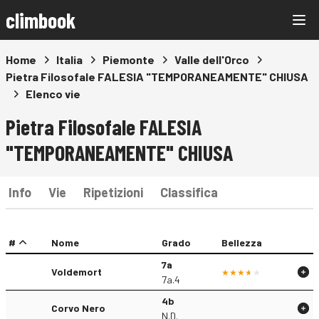
climbook
Home
Italia
Piemonte
Valle dell'Orco
Pietra Filosofale FALESIA "TEMPORANEAMENTE" CHIUSA
Elenco vie
Pietra Filosofale FALESIA
"TEMPORANEAMENTE" CHIUSA
Info
Vie
Ripetizioni
Classifica
#
Nome
Grado
Bellezza
7a
Voldemort
7a.4
4b
Corvo Nero
N.D.