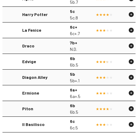
5b.7
5c
Harry Potter
5c.8
6c+
La Fenice
6c+.7
7b+
Draco
N.D.
6b
Edvige
6b.5
5b
Diagon Alley
5b+.1
6a+
Ermione
6a+.5
6b
Piton
6b.5
6c
Il Basilisco
6c.5