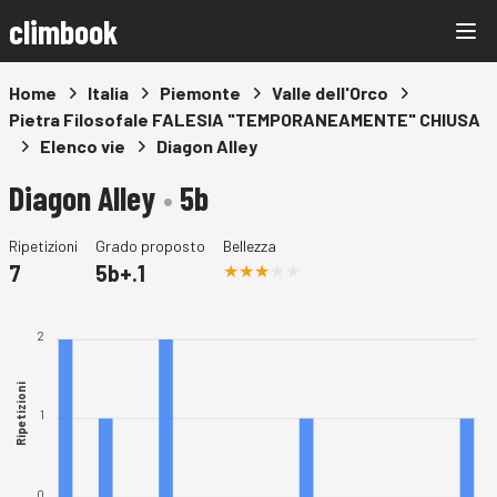
climbook
Home
Italia
Piemonte
Valle dell'Orco
Pietra Filosofale FALESIA "TEMPORANEAMENTE" CHIUSA
Elenco vie
Diagon Alley
Diagon Alley
•
5b
Ripetizioni
Grado proposto
Bellezza
7
5b+.1
2
Ripetizioni
1
0