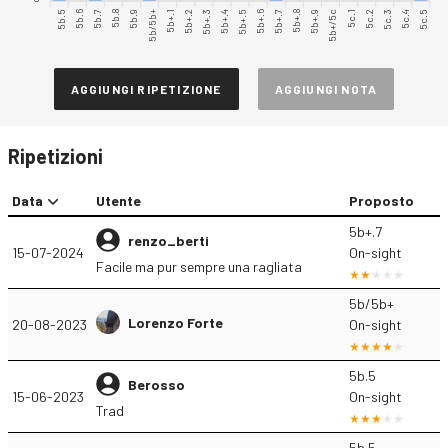
5b.5
5b.6
5b.7
5b.8
5b.9
5b/5b+
5b+.1
5b+.2
5b+.3
5b+.4
5b+.6
5b+.7
5b+.8
5b+.9
5b+/5c
5c.1
5c.2
5c.3
5c.4
5c.5
5b+.5
AGGIUNGI RIPETIZIONE
AGGIUNGI NOTA
Ripetizioni
Data
Utente
Proposto
5b+.7
renzo_berti
15-07-2024
On-sight
Facile ma pur sempre una ragliata
5b/5b+
Lorenzo Forte
20-08-2023
On-sight
5b.5
Berosso
15-06-2023
On-sight
Trad
5b.5