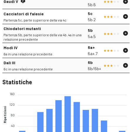
Gaudì V
5b.6
5c
Cacciatori di falesie
5b.2
Partenza 5c, parte superiore della via 4c
Chiodatori mutanti
5b
Partenza 5b, parte superiore della via 4b. 4a in una
5a.5
relazione precedente
6a+
Modì IV
6a+.7
6a in una relazione precedente
6b
Dalì III
6b/6b+
6c in una relazione precedente
Statistiche
160
120
Ripetizioni
80
40