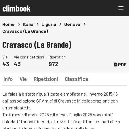
climbook
Home
Italia
Liguria
Genova
Cravasco (La Grande)
Cravasco (La Grande)
Vie
Vie con ripetizioni
Ripetizioni
43
43
972
PDF
Info
Vie
Ripetizioni
Classifica
La falesia è stata riqualificata e ampliata nell'inverno 2015-16
dall'associazione Gli Amici di Cravasco in collaborazione con
arrampicate.it.
Tra il mese di aprile 2025 e il mese di luglio 2025 sono stati
chiodati 11 nuovi itinerari, attrezzati sia a fittoni resinati che a
placchette inox, e risegnate tutte le vie alla base.