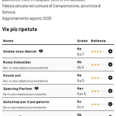
Falesia ubicata nel comune di Campomorone, provincia di
Genova.
Aggiornamento agosto 2025
Vie più ripetute
Nome
Grado
Bellezza
6a
Voulez vous dancer
6a.7
6b
Romy Schneider
6b.5
6b+ in una relazione precedente
6a
Knock out
6a.5
6a+ in una relazione precedente
6a+
Sparring Partner
6a+.5
6b in una relazione precedente
5c
Autostop per il purgatorio
5c.4
5b in una relazione precedente
5b