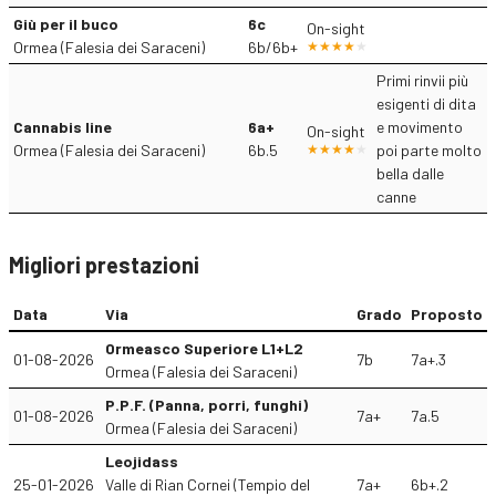
Giù per il buco
6c
On-sight
Ormea (Falesia dei Saraceni)
6b/6b+
Primi rinvii più
esigenti di dita
Cannabis line
6a+
e movimento
On-sight
Ormea (Falesia dei Saraceni)
6b.5
poi parte molto
bella dalle
canne
Migliori prestazioni
Data
Via
Grado
Proposto
Ormeasco Superiore L1+L2
01-08-2026
7b
7a+.3
Ormea (Falesia dei Saraceni)
P.P.F. (Panna, porri, funghi)
01-08-2026
7a+
7a.5
Ormea (Falesia dei Saraceni)
Leojidass
25-01-2026
Valle di Rian Cornei (Tempio del
7a+
6b+.2