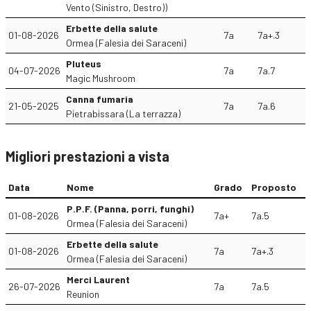
Vento (Sinistro, Destro))
Erbette della salute
01-08-2026
7a
7a+.3
Ormea (Falesia dei Saraceni)
Pluteus
04-07-2026
7a
7a.7
Magic Mushroom
Canna fumaria
21-05-2025
7a
7a.6
Pietrabissara (La terrazza)
Migliori prestazioni a vista
Data
Nome
Grado
Proposto
P.P.F. (Panna, porri, funghi)
01-08-2026
7a+
7a.5
Ormea (Falesia dei Saraceni)
Erbette della salute
01-08-2026
7a
7a+.3
Ormea (Falesia dei Saraceni)
Merci Laurent
26-07-2026
7a
7a.5
Reunion