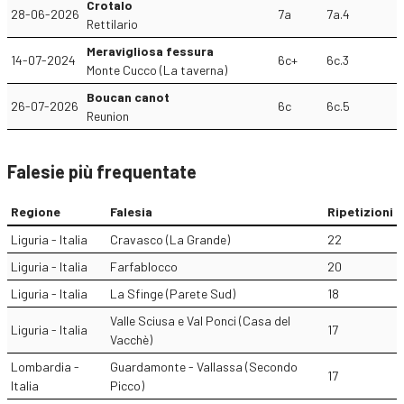
Crotalo
28-06-2026
7a
7a.4
Rettilario
Meravigliosa fessura
14-07-2024
6c+
6c.3
Monte Cucco (La taverna)
Boucan canot
26-07-2026
6c
6c.5
Reunion
Falesie più frequentate
Regione
Falesia
Ripetizioni
Liguria - Italia
Cravasco (La Grande)
22
Liguria - Italia
Farfablocco
20
Liguria - Italia
La Sfinge (Parete Sud)
18
Valle Sciusa e Val Ponci (Casa del
Liguria - Italia
17
Vacchè)
Lombardia -
Guardamonte - Vallassa (Secondo
17
Italia
Picco)