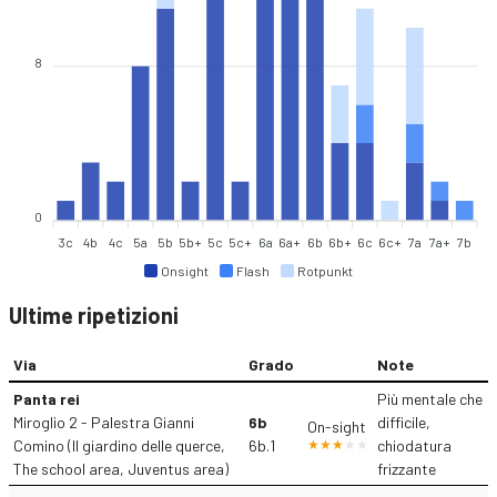
8
0
3c
4b
4c
5a
5b
5b+
5c
5c+
6a
6a+
6b
6b+
6c
6c+
7a
7a+
7b
Onsight
Flash
Rotpunkt
Ultime ripetizioni
Via
Grado
Note
Panta rei
Più mentale che
Miroglio 2 - Palestra Gianni
6b
difficile,
On-sight
Comino (Il giardino delle querce,
6b.1
chiodatura
The school area, Juventus area)
frizzante