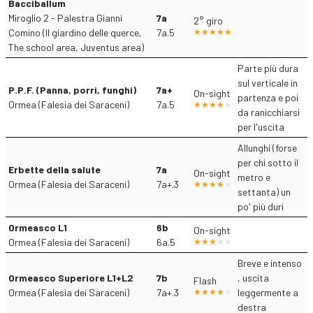
Bacciballum
Miroglio 2 - Palestra Gianni
7a
2° giro
Comino (Il giardino delle querce,
7a.5
The school area, Juventus area)
Parte più dura
sul verticale in
P.P.F. (Panna, porri, funghi)
7a+
On-sight
partenza e poi
Ormea (Falesia dei Saraceni)
7a.5
da ranicchiarsi
per l'uscita
Allunghi (forse
per chi sotto il
Erbette della salute
7a
On-sight
metro e
Ormea (Falesia dei Saraceni)
7a+.3
settanta) un
po' più duri
Ormeasco L1
6b
On-sight
Ormea (Falesia dei Saraceni)
6a.5
Breve e intenso
Ormeasco Superiore L1+L2
7b
, uscita
Flash
Ormea (Falesia dei Saraceni)
7a+.3
leggermente a
destra