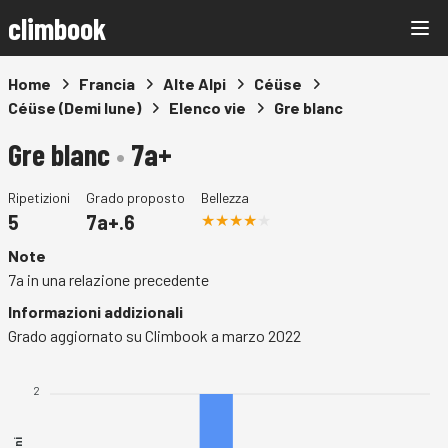
climbook
Home
Francia
Alte Alpi
Céüse
Céüse (Demi lune)
Elenco vie
Gre blanc
Gre blanc
•
7a+
Ripetizioni
Grado proposto
Bellezza
5
7a+.6
Note
7a in una relazione precedente
Informazioni addizionali
Grado aggiornato su Climbook a marzo 2022
2