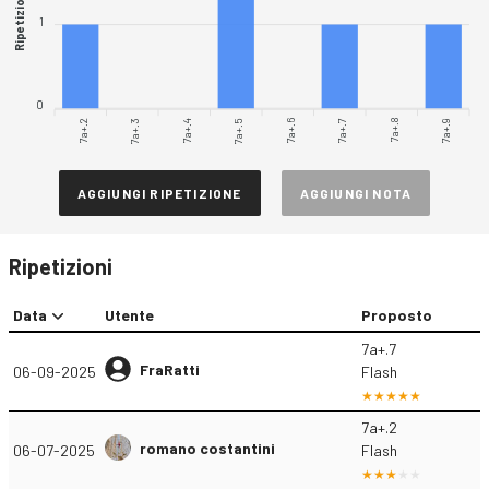
Ripetizioni
1
0
7a+.2
7a+.3
7a+.4
7a+.5
7a+.6
7a+.7
7a+.8
7a+.9
AGGIUNGI RIPETIZIONE
AGGIUNGI NOTA
Ripetizioni
Data
Utente
Proposto
7a+.7
FraRatti
06-09-2025
Flash
7a+.2
romano costantini
06-07-2025
Flash