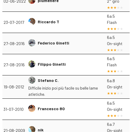
piumenere
02-06-2022
2° giro
6a.5
Riccardo T
23-07-2017
Flash
6a.5
Federico Ginetti
27-08-2016
On-sight
6a.5
Filippo Ginetti
27-08-2016
Flash
Stefano C.
6a.8
19-08-2012
On-sight
Difficile inizio poi più facile su belle lame
atletiche.
6a.5
Francesco 80
31-07-2010
On-sight
6a.7
nik
21-08-2009
On-sight