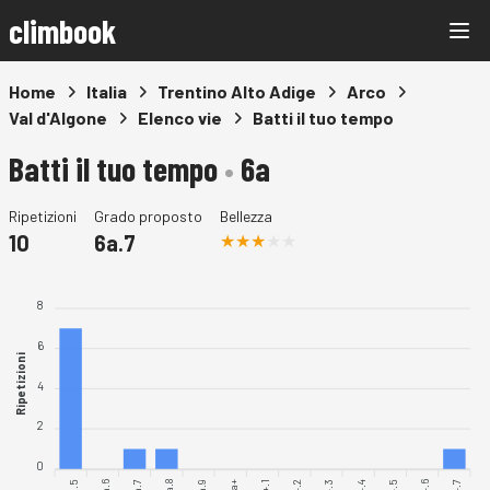
climbook
Home
Italia
Trentino Alto Adige
Arco
Val d'Algone
Elenco vie
Batti il tuo tempo
Batti il tuo tempo
•
6a
Ripetizioni
Grado proposto
Bellezza
10
6a.7
8
6
Ripetizioni
4
2
0
6a.5
6a.6
6a.7
6a.8
6a.9