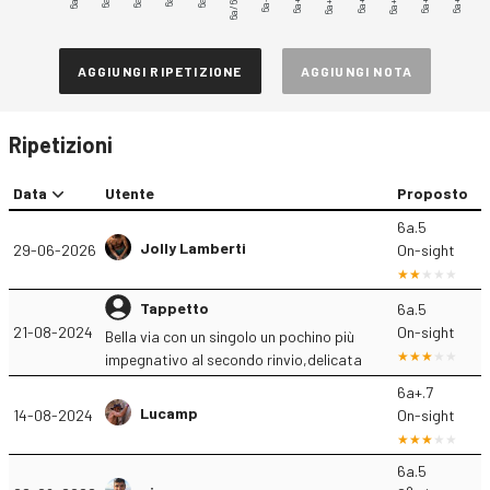
6a/6a+
6a+.2
6a+.3
6a+.4
6a+.5
6a+.6
6a+.7
6a+.1
AGGIUNGI RIPETIZIONE
AGGIUNGI NOTA
Ripetizioni
Data
Utente
Proposto
6a.5
Jolly Lamberti
29-06-2026
On-sight
Tappetto
6a.5
21-08-2024
On-sight
Bella via con un singolo un pochino più
impegnativo al secondo rinvio,delicata
6a+.7
Lucamp
14-08-2024
On-sight
6a.5