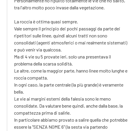
Personalmente ho ripulito totalmente le vie che ho salito,
tra l'altro molto poco invase dalla vegetazione.
La roccia è ottima quasi sempre.
Vale sempre il principio dei pochi passaggi da parte dei
ripetitori sulle linee, quindi alcuni tratti non sono
consolidati (agenti atmosferici o mai realmente sistemati)
e può venir via qualcosa.
Ma di 4 vie su 5 provate ieri, solo una presentava il
problema della scarsa solidità.
Le altre, come la maggior parte, hanno linee molto lunghe e
roccia compatta.
In ogni caso, la parte centrale (la più grande) è veramente
bella.
Le vie ai margini esterni della falesia sono le meno
consolidate. Da valutare bene quindi, anche dalla base, la
compattezza prima di salirle.
In particolare abbiamo provato a salire quella che potrebbe
essere la "SENZA NOME 6" (la sesta via partendo