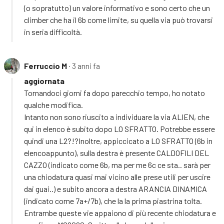
(o sopratutto) un valore informativo e sono certo che un
climber che ha il 6b come limite, su quella via può trovarsi
in seria difficoltà.
Ferruccio M
∙ 3 anni fa
aggiornata
Tornandoci giorni fa dopo parecchio tempo, ho notato
qualche modifica.
Intanto non sono riuscito a individuare la via ALIEN, che
qui in elenco è subito dopo LO SFRATTO. Potrebbe essere
quindi una L2?!?Inoltre, appiccicato a LO SFRATTO (6b in
elencoappunto), sulla destra è presente CALDOFILI DEL
CAZZO (indicato come 6b, ma per me 6c ce sta.. sarà per
una chiodatura quasi mai vicino alle prese utili per uscire
dai guai..) e subito ancora a destra ARANCIA DINAMICA
(indicato come 7a+/7b), che la la prima piastrina tolta.
Entrambe queste vie appaiono di più recente chiodatura e