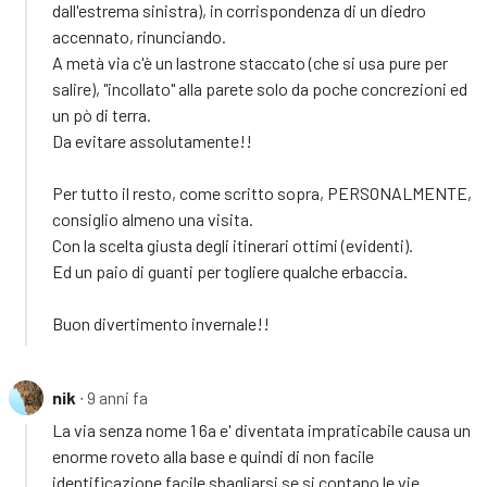
dall'estrema sinistra), in corrispondenza di un diedro
accennato, rinunciando.
A metà via c'è un lastrone staccato (che si usa pure per
salire), "incollato" alla parete solo da poche concrezioni ed
un pò di terra.
Da evitare assolutamente!!
Per tutto il resto, come scritto sopra, PERSONALMENTE,
consiglio almeno una visita.
Con la scelta giusta degli itinerari ottimi (evidenti).
Ed un paio di guanti per togliere qualche erbaccia.
Buon divertimento invernale!!
nik
∙ 9 anni fa
La via senza nome 1 6a e' diventata impraticabile causa un
enorme roveto alla base e quindi di non facile
identificazione facile sbagliarsi se si contano le vie