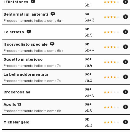
I Flintstones
6b.1
6a
Bentornati gli antenati
6a+.3
Precedentemente indicata come 6a+
6b
Lo sfratto
6b.5
6b
Il sorvegliato speciale
6b+.4
Precedentemente indicata come 6b+
6c+
Oggetto misterioso
7a.4
Precedentemente indicata come 7a
6c+
La bella addormentata
7a.2
Precedentemente indicata come 7a
6a+
Crocerossina
6a+.5
6a+
Apollo 13
6b.6
Precedentemente indicata come 6b
6b
Michelangelo
6b.3