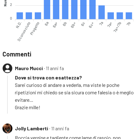
2
0
N.D.
Sconosciuto
Progetto
6a
6a+
6b
6c
6c+
7a
7a+
7a+/7b
7b
6b+
Commenti
Mauro Mucci
∙ 11 anni fa
Dove si trova con esattezza?
Sarei curioso di andare a vederla, ma viste le poche
ripetizioni mi chiedo se sia sicura come falesia o è meglio
evitare...
Grazie mille!
Jolly Lamberti
∙ 11 anni fa
Roccia vergine e tagliente come lame di rasoio, non