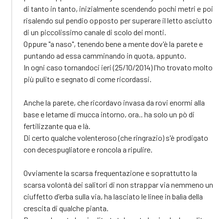
di tanto in tanto, inizialmente scendendo pochi metri e poi
risalendo sul pendio opposto per superare il letto asciutto
di un piccolissimo canale di scolo dei monti.
Oppure "a naso", tenendo bene a mente dov'è la parete e
puntando ad essa camminando in quota, appunto.
In ogni caso tornandoci ieri (25/10/2014) l'ho trovato molto
più pulito e segnato di come ricordassi.
Anche la parete, che ricordavo invasa da rovi enormi alla
base e letame di mucca intorno, ora.. ha solo un pò di
fertilizzante qua e là.
Di certo qualche volenteroso (che ringrazio) s'è prodigato
con decespugliatore e roncola a ripulire.
Ovviamente la scarsa frequentazione e soprattutto la
scarsa volontà dei salitori di non strappar via nemmeno un
ciuffetto d'erba sulla via, ha lasciato le linee in balìa della
crescita di qualche pianta.