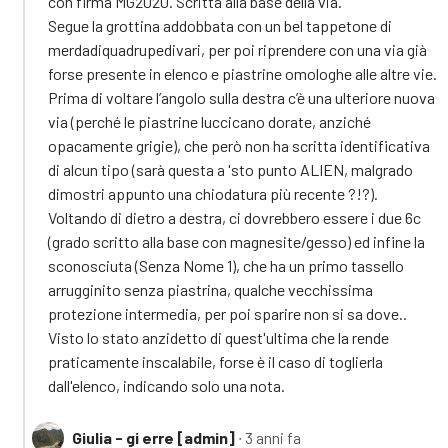
con firma MG2020. Scritta alla base della via.
Segue la grottina addobbata con un bel tappetone di
merdadiquadrupedivari, per poi riprendere con una via già
forse presente in elenco e piastrine omologhe alle altre vie.
Prima di voltare l’angolo sulla destra c’è una ulteriore nuova
via (perché le piastrine luccicano dorate, anziché
opacamente grigie), che però non ha scritta identificativa
di alcun tipo (sarà questa a 'sto punto ALIEN, malgrado
dimostri appunto una chiodatura più recente ?!?).
Voltando di dietro a destra, ci dovrebbero essere i due 6c
(grado scritto alla base con magnesite/gesso) ed infine la
sconosciuta (Senza Nome 1), che ha un primo tassello
arrugginito senza piastrina, qualche vecchissima
protezione intermedia, per poi sparire non si sa dove..
Visto lo stato anzidetto di quest'ultima che la rende
praticamente inscalabile, forse è il caso di toglierla
dall'elenco, indicando solo una nota.
Giulia - gi erre [admin]
∙ 3 anni fa