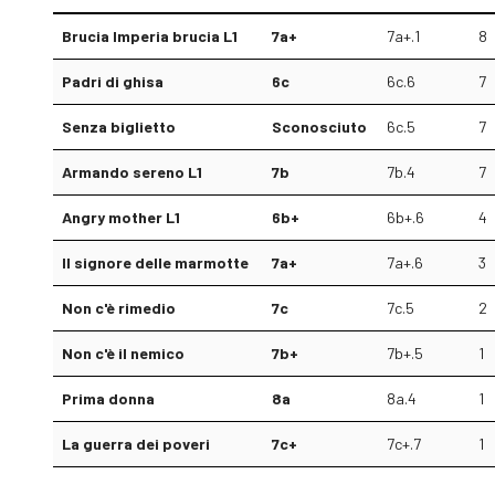
Brucia Imperia brucia L1
7a+
7a+.1
8
Padri di ghisa
6c
6c.6
7
Senza biglietto
Sconosciuto
6c.5
7
Armando sereno L1
7b
7b.4
7
Angry mother L1
6b+
6b+.6
4
Il signore delle marmotte
7a+
7a+.6
3
Non c'è rimedio
7c
7c.5
2
Non c'è il nemico
7b+
7b+.5
1
Prima donna
8a
8a.4
1
La guerra dei poveri
7c+
7c+.7
1