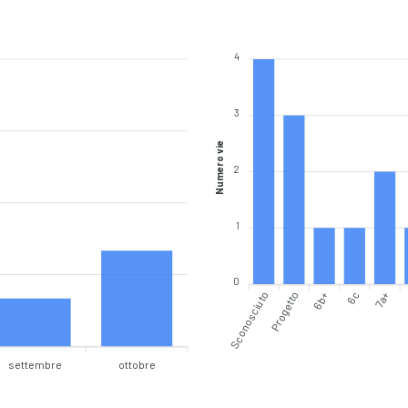
4
3
Numero vie
2
1
0
Sconosciuto
Progetto
6b+
6c
7a+
settembre
ottobre