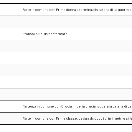
Parte in comune con Prima donna e termina alla catena di La guerra dei 
Probabile 6c, da confermare
Partenza in comune con Brucia Imperia brucia, supera la catena di La
Parte in comune con Prima classe, devia a dx dopo i primi metri e si 