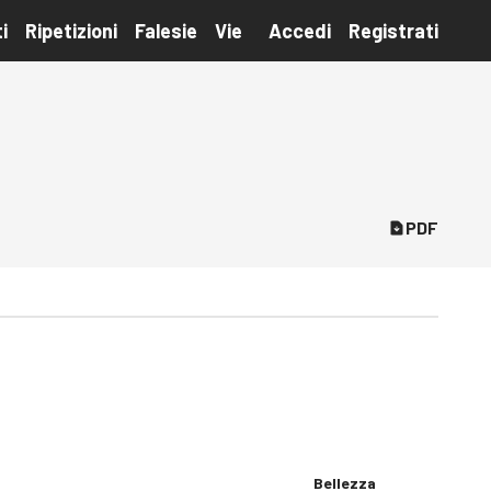
i
Ripetizioni
Falesie
Vie
Accedi
Registrati
PDF
Bellezza