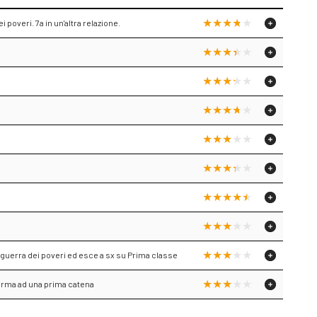
poveri. 7a in un'altra relazione.
 guerra dei poveri ed esce a sx su Prima classe
ferma ad una prima catena