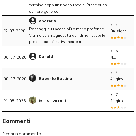
termina dopo un riposo totale. Prese quasi
sempre generse
Andre89
7b.3
Passaggi su tacche più o meno profonde.
12-07-2026
On-sight
Via molto smagnesata quindi non tutte le
prese sono effettivamente utili.
7b.5
Donald
08-07-2026
N.D.
7b.4
Roberto Bottino
06-07-2026
4° giro
7b.2
iarno ronzani
14-08-2025
2° giro
Commenti
Nessun commento