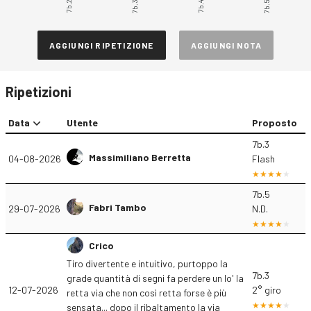
7b.2
7b.3
7b.4
7b.5
AGGIUNGI RIPETIZIONE
AGGIUNGI NOTA
Ripetizioni
Data
Utente
Proposto
7b.3
Massimiliano Berretta
04-08-2026
Flash
7b.5
Fabri Tambo
29-07-2026
N.D.
Crico
Tiro divertente e intuitivo, purtoppo la
7b.3
grade quantità di segni fa perdere un lo' la
12-07-2026
2° giro
retta via che non così retta forse è più
sensata... dopo il ribaltamento la via