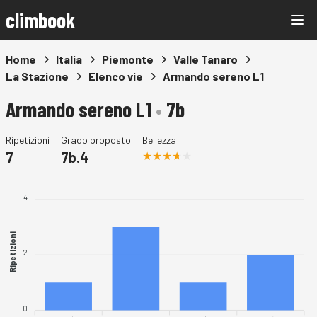
climbook
Home
Italia
Piemonte
Valle Tanaro
La Stazione
Elenco vie
Armando sereno L1
Armando sereno L1
•
7b
Ripetizioni
Grado proposto
Bellezza
7
7b.4
4
Ripetizioni
2
0