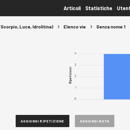
Articoli
Statistiche
Utent
(Scorpio, Luce, Idrolitina)
Elenco vie
Senza nome 1
4
3
Ripetizioni
2
1
0
AGGIUNGI RIPETIZIONE
AGGIUNGI NOTA