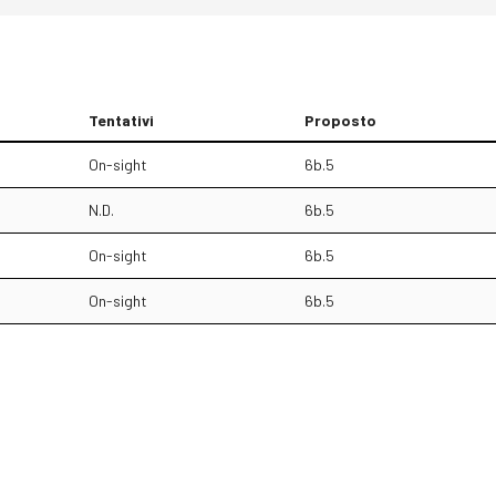
Tentativi
Proposto
On-sight
6b.5
N.D.
6b.5
On-sight
6b.5
On-sight
6b.5