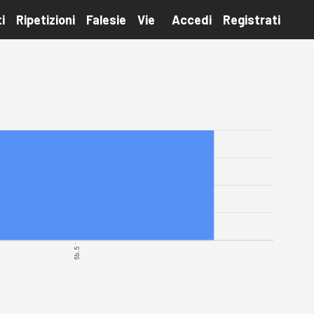
i
Ripetizioni
Falesie
Vie
Accedi
Registrati
6b.5