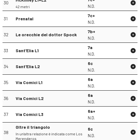
30
N.D.
42 metri
7c+
31
Prenatal
N.D.
7b+
32
Le orecchie del dottor Spock
N.D.
7a
33
Sant'Elia L1
N.D.
6c
34
Sant'Elia L2
N.D.
6a
35
Via Comici L1
N.D.
6a
36
Via Comici L2
N.D.
6a+
37
Via Comici L3
N.D.
Oltre il triangolo
6c
38
In un'altra relazione è indicata come Los
N.D.
Merenderos