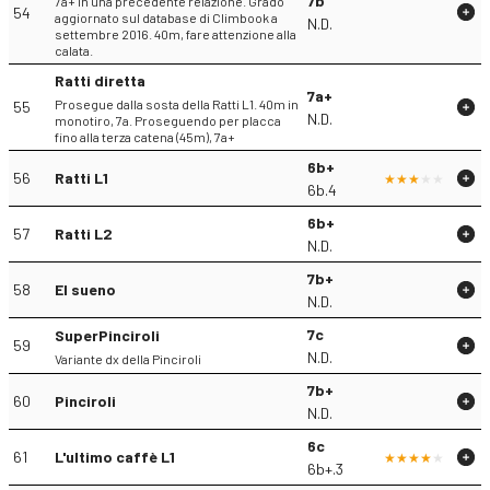
7b
7a+ in una precedente relazione. Grado
54
aggiornato sul database di Climbook a
N.D.
settembre 2016. 40m, fare attenzione alla
calata.
Ratti diretta
7a+
Prosegue dalla sosta della Ratti L1. 40m in
55
N.D.
monotiro, 7a. Proseguendo per placca
fino alla terza catena (45m), 7a+
6b+
56
Ratti L1
6b.4
6b+
57
Ratti L2
N.D.
7b+
58
El sueno
N.D.
7c
SuperPinciroli
59
N.D.
Variante dx della Pinciroli
7b+
60
Pinciroli
N.D.
6c
61
L'ultimo caffè L1
6b+.3