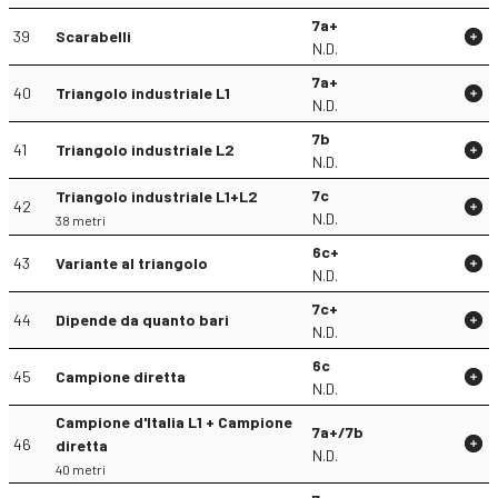
7a+
39
Scarabelli
N.D.
7a+
40
Triangolo industriale L1
N.D.
7b
41
Triangolo industriale L2
N.D.
7c
Triangolo industriale L1+L2
42
N.D.
38 metri
6c+
43
Variante al triangolo
N.D.
7c+
44
Dipende da quanto bari
N.D.
6c
45
Campione diretta
N.D.
Campione d'Italia L1 + Campione
7a+/7b
46
diretta
N.D.
40 metri