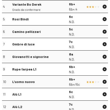
6b+
Variante Bo Derek
4
6b+.4
Grado da confermare
6c
5
Rosi Bindi
N.D.
5c
6
Camino pellizzari
N.D.
7c
7
Ombre di luce
N.D.
8a
8
Giovanotti e signorine
N.D.
6b+
9
Rupe tarpea L1
N.D.
6b+
10
L'uomo nuovo
6b+/6c
6c
11
Alù L1
N.D.
7c
12
Alù L2
N.D.