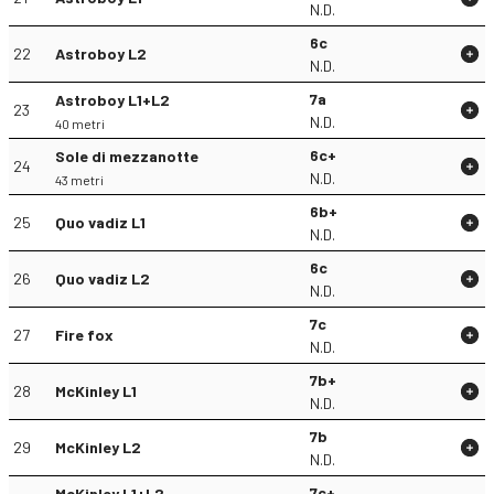
N.D.
6c
22
Astroboy L2
N.D.
7a
Astroboy L1+L2
23
N.D.
40 metri
6c+
Sole di mezzanotte
24
N.D.
43 metri
6b+
25
Quo vadiz L1
N.D.
6c
26
Quo vadiz L2
N.D.
7c
27
Fire fox
N.D.
7b+
28
McKinley L1
N.D.
7b
29
McKinley L2
N.D.
7c+
McKinley L1+L2