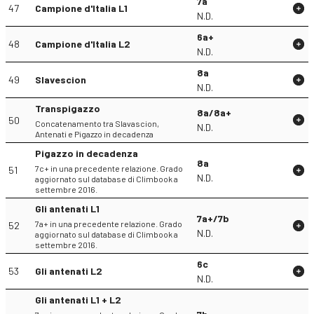
7a
47
Campione d'Italia L1
N.D.
6a+
48
Campione d'Italia L2
N.D.
8a
49
Slavescion
N.D.
Transpigazzo
8a/8a+
50
Concatenamento tra Slavascion,
N.D.
Antenati e Pigazzo in decadenza
Pigazzo in decadenza
8a
7c+ in una precedente relazione. Grado
51
N.D.
aggiornato sul database di Climbook a
settembre 2016.
Gli antenati L1
7a+/7b
7a+ in una precedente relazione. Grado
52
N.D.
aggiornato sul database di Climbook a
settembre 2016.
6c
53
Gli antenati L2
N.D.
Gli antenati L1 + L2