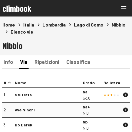
climbook
Home
Italia
Lombardia
Lago di Como
Nibbio
Elenco vie
Nibbio
Info
Vie
Ripetizioni
Classifica
#
Nome
Grado
Bellezza
6a
1
Stufetta
5c.8
6a+
2
Ave Ninchi
N.D.
6b
3
Bo Derek
N.D.