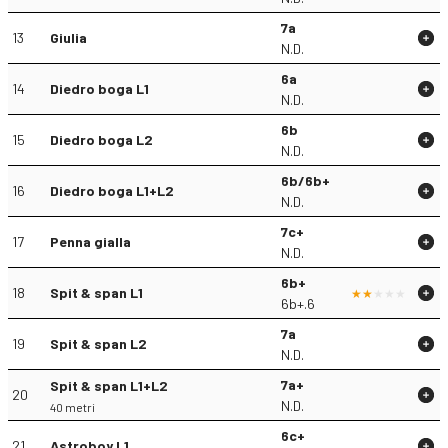
7a
13
Giulia
N.D.
6a
14
Diedro boga L1
N.D.
6b
15
Diedro boga L2
N.D.
6b/6b+
16
Diedro boga L1+L2
N.D.
7c+
17
Penna gialla
N.D.
6b+
18
Spit & span L1
6b+.6
7a
19
Spit & span L2
N.D.
7a+
Spit & span L1+L2
20
N.D.
40 metri
6c+
21
Astroboy L1