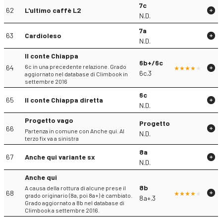
7c
62
L'ultimo caffè L2
N.D.
7a
63
Cardioleso
N.D.
Il conte Chiappa
6b+/6c
6c in una precedente relazione. Grado
64
6c.3
aggiornato nel database di Climbook in
settembre 2016
6c
65
Il conte Chiappa diretta
N.D.
Progetto vago
Progetto
66
Partenza in comune con Anche qui. Al
N.D.
terzo fix va a sinistra
8a
67
Anche qui variante sx
N.D.
Anche qui
8b
A causa della rottura di alcune prese il
68
grado originario (8a, poi 8a+) è cambiato.
8a+.3
Grado aggiornato a 8b nel database di
Climbook a settembre 2016.