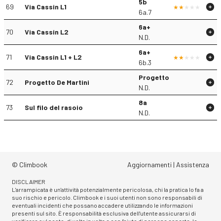
5b
69
Via Cassin L1
6a.7
6a+
70
Via Cassin L2
N.D.
6a+
71
Via Cassin L1 + L2
6b.3
Progetto
72
Progetto De Martini
N.D.
8a
73
Sul filo del rasoio
N.D.
© Climbook
Aggiornamenti
|
Assistenza
DISCLAIMER
L'arrampicata è un'attività potenzialmente pericolosa, chi la pratica lo fa a
suo rischio e pericolo. Climbook e i suoi utenti non sono responsabili di
eventuali incidenti che possano accadere utilizzando le informazioni
presenti sul sito. È responsabilità esclusiva dell'utente assicurarsi di