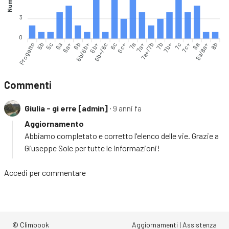
3
0
Progetto
5b
5c
6a
6a+
6b
6b/6b+
6b+
6b+/6c
6c
7a
7a+
7a+/7b
7b
7b+
7c
7c+
8a
8a/8a+
8b
6c+
Commenti
Giulia - gi erre [admin]
∙ 9 anni fa
Aggiornamento
Abbiamo completato e corretto l'elenco delle vie. Grazie a
Giuseppe Sole per tutte le informazioni!
Accedi
per commentare
© Climbook
Aggiornamenti
|
Assistenza