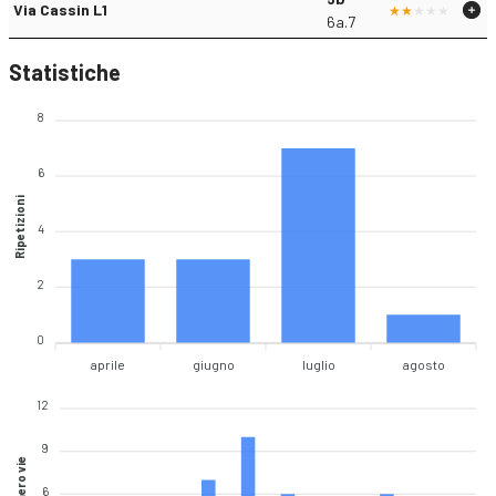
Via Cassin L1
6a.7
Statistiche
8
6
Ripetizioni
4
2
0
aprile
giugno
luglio
agosto
12
9
Numero vie
6