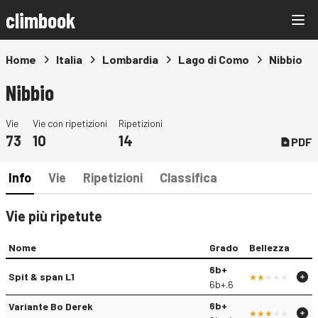
climbook
Home
Italia
Lombardia
Lago di Como
Nibbio
Nibbio
Vie
Vie con ripetizioni
Ripetizioni
73
10
14
PDF
Info
Vie
Ripetizioni
Classifica
Vie più ripetute
Nome
Grado
Bellezza
6b+
Spit & span L1
6b+.6
6b+
Variante Bo Derek