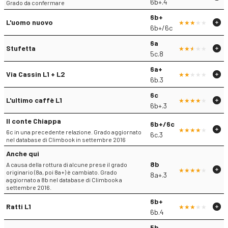
6b+.4
Grado da confermare
6b+
L'uomo nuovo
6b+/6c
6a
Stufetta
5c.8
6a+
Via Cassin L1 + L2
6b.3
6c
L'ultimo caffè L1
6b+.3
Il conte Chiappa
6b+/6c
6c in una precedente relazione. Grado aggiornato
6c.3
nel database di Climbook in settembre 2016
Anche qui
8b
A causa della rottura di alcune prese il grado
originario (8a, poi 8a+) è cambiato. Grado
8a+.3
aggiornato a 8b nel database di Climbook a
settembre 2016.
6b+
Ratti L1
6b.4
5b