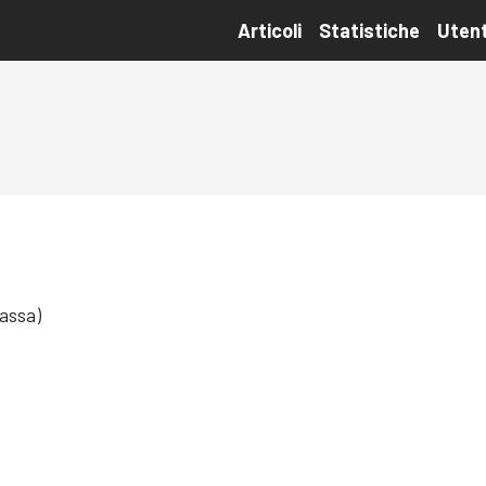
Articoli
Statistiche
Utent
assa)