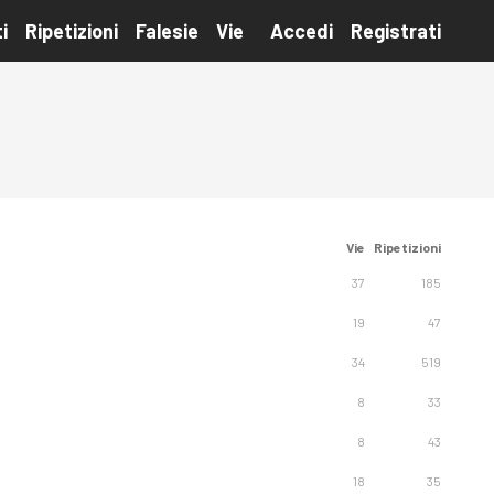
i
Ripetizioni
Falesie
Vie
Accedi
Registrati
Vie
Ripetizioni
37
185
19
47
34
519
8
33
8
43
18
35