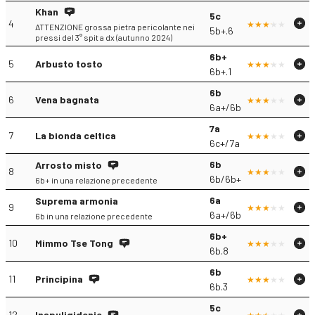
Khan
5c
4
ATTENZIONE grossa pietra pericolante nei
5b+.6
pressi del 3° spit a dx (autunno 2024)
6b+
5
Arbusto tosto
6b+.1
6b
6
Vena bagnata
6a+/6b
7a
7
La bionda celtica
6c+/7a
6b
Arrosto misto
8
6b/6b+
6b+ in una relazione precedente
6a
Suprema armonia
9
6a+/6b
6b in una relazione precedente
6b+
10
Mimmo Tse Tong
6b.8
6b
11
Principina
6b.3
5c
12
Inspuligidenie