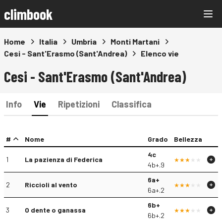
climbook
Home
Italia
Umbria
Monti Martani
Cesi - Sant'Erasmo (Sant'Andrea)
Elenco vie
Cesi - Sant'Erasmo (Sant'Andrea)
Info
Vie
Ripetizioni
Classifica
#
Nome
Grado
Bellezza
4c
1
La pazienza di Federica
4b+.9
6a+
2
Riccioli al vento
6a+.2
6b+
3
O dente o ganassa
6b+.2