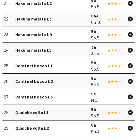
5b
21
Hakuna matata L2
5b.5
6a+
22
Hakuna matata L3
6a+.5
5b
23
Hakuna matata L4
5b.5
3a
24
Hakuna matata L5
3a.5
5b
25
Canti nel bosco L1
5b.5
5c
26
Canti nel bosco L2
5c.5
5c
27
Canti nel bosco L3
N.D.
5b
28
Qualche volta L1
5b.5
6a
29
Qualche volta L2
6a.3