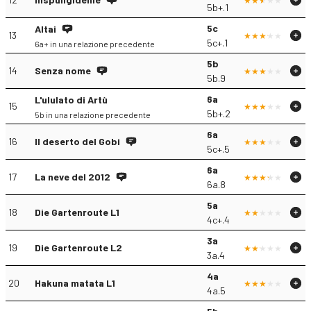
5b+.1
5c
Altai
13
5c+.1
6a+ in una relazione precedente
5b
14
Senza nome
5b.9
6a
L'ululato di Artù
15
5b+.2
5b in una relazione precedente
6a
16
Il deserto del Gobi
5c+.5
6a
17
La neve del 2012
6a.8
5a
18
Die Gartenroute L1
4c+.4
3a
19
Die Gartenroute L2
3a.4
4a
20
Hakuna matata L1
4a.5