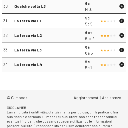
6a
30
Qualche volta L3
N.D.
5c
31
La terza via L1
5c.5
6b+
32
La terza via L2
6b+.4
6a
33
La terza via L3
6a.5
5c
34
La terza via L4
5c.1
© Climbook
Aggiornamenti
|
Assistenza
DISCLAIMER
L'arrampicata è un'attività potenzialmente pericolosa, chi la pratica lo fa a
suo rischio e pericolo. Climbook e i suoi utenti non sono responsabili di
eventuali incidenti che possano accadere utilizzando le informazioni
presenti sul sito. È responsabilità esclusiva dell'utente assicurarsi di