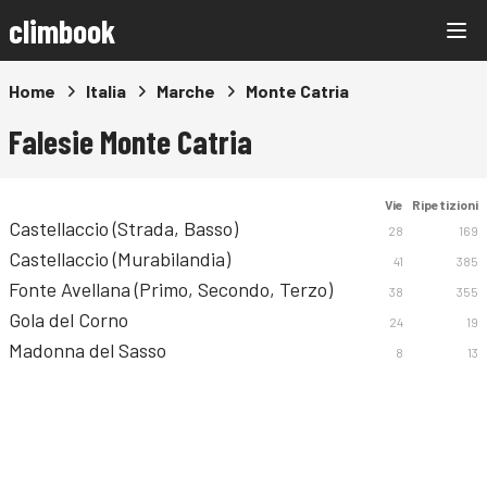
climbook
Home
Italia
Marche
Monte Catria
Falesie Monte Catria
Vie
Ripetizioni
Castellaccio (Strada, Basso)
28
169
Castellaccio (Murabilandia)
41
385
Fonte Avellana (Primo, Secondo, Terzo)
38
355
Gola del Corno
24
19
Madonna del Sasso
8
13