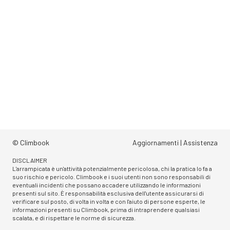
© Climbook
Aggiornamenti
|
Assistenza
DISCLAIMER
L'arrampicata è un'attività potenzialmente pericolosa, chi la pratica lo fa a
suo rischio e pericolo. Climbook e i suoi utenti non sono responsabili di
eventuali incidenti che possano accadere utilizzando le informazioni
presenti sul sito. È responsabilità esclusiva dell'utente assicurarsi di
verificare sul posto, di volta in volta e con l'aiuto di persone esperte, le
informazioni presenti su Climbook, prima di intraprendere qualsiasi
scalata, e di rispettare le norme di sicurezza.