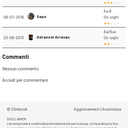
6a.8
Sapu
08-07-2016
On-sight
6a/6a+
Odranoel Arravan
23-08-2013
On-sight
Commenti
Nessun commento
Accedi
per commentare
© Climbook
Aggiornamenti
|
Assistenza
DISCLAIMER
L'arrampicata è un'attività potenzialmente pericolosa, chi la pratica lo fa a