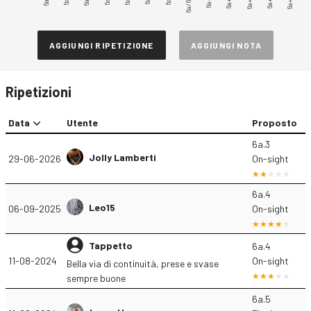
6a/6a+
6a+.1
6a+.2
6a+.3
6a+.4
6a+.5
AGGIUNGI RIPETIZIONE
AGGIUNGI NOTA
Ripetizioni
Data
Utente
Proposto
6a.3
Jolly Lamberti
29-06-2026
On-sight
6a.4
Leo15
06-09-2025
On-sight
Tappetto
6a.4
11-08-2024
On-sight
Bella via di continuità, prese e svase
sempre buone
6a.5