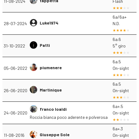
tappetta
11-08-2024
Flash
6a/6a+
Luke1974
28-07-2024
N.D.
6a.6
Patti
31-10-2022
5° giro
6a.5
piumenere
05-06-2022
On-sight
6a.5
Martinique
26-06-2020
On-sight
6a+.5
franco loaldi
24-06-2020
On-sight
Roccia bianca poco aderente e polverosa
6a+.3
Giuseppe Sole
11-08-2016
On-sight