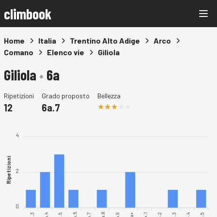
climbook
Home
Italia
Trentino Alto Adige
Arco
Comano
Elenco vie
Giliola
Giliola
•
6a
Ripetizioni
Grado proposto
Bellezza
12
6a.7
4
Ripetizioni
2
0
6a.3
6a.4
6a.5
6a.6
6a.7
6a.8
6a.9