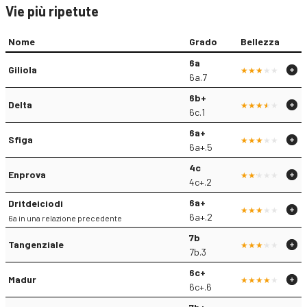
Vie più ripetute
Nome
Grado
Bellezza
6a
Giliola
6a.7
6b+
Delta
6c.1
6a+
Sfiga
6a+.5
4c
Enprova
4c+.2
6a+
Dritdeiciodi
6a+.2
6a in una relazione precedente
7b
Tangenziale
7b.3
6c+
Madur
6c+.6