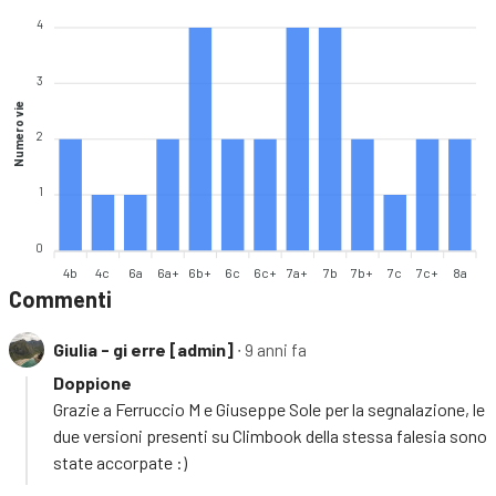
4
3
Numero vie
2
1
0
4b
4c
6a
6a+
6b+
6c
6c+
7a+
7b
7b+
7c
7c+
8a
Commenti
Giulia - gi erre [admin]
∙ 9 anni fa
Doppione
Grazie a Ferruccio M e Giuseppe Sole per la segnalazione, le
due versioni presenti su Climbook della stessa falesia sono
state accorpate :)