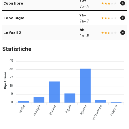
7b+
Cuba libre
7b+.4
7a+
Topo Gigio
7a+.7
4b
Le fazil 2
4b+.5
Statistiche
45
36
Ripetizioni
27
18
9
0
aprile
maggio
giugno
agosto
settembre
ottobre
luglio