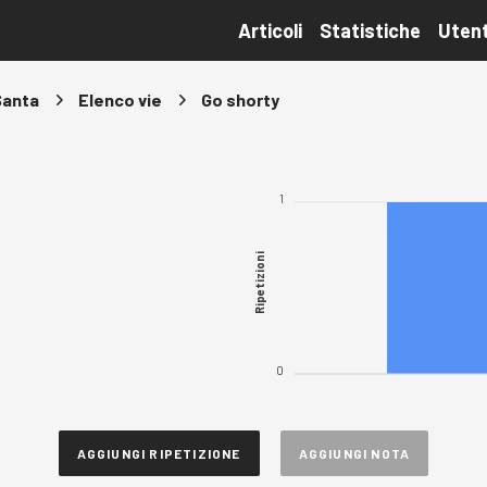
Articoli
Statistiche
Utent
Santa
Elenco vie
Go shorty
1
Ripetizioni
0
AGGIUNGI RIPETIZIONE
AGGIUNGI NOTA