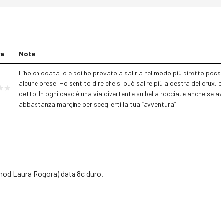
za
Note
L’ho chiodata io e poi ho provato a salirla nel modo più diretto possibi
alcune prese. Ho sentito dire che si può salire più a destra del crux, 
detto. In ogni caso è una via divertente su bella roccia, e anche se av
abbastanza margine per sceglierti la tua “avventura”.
thod Laura Rogora) data 8c duro.