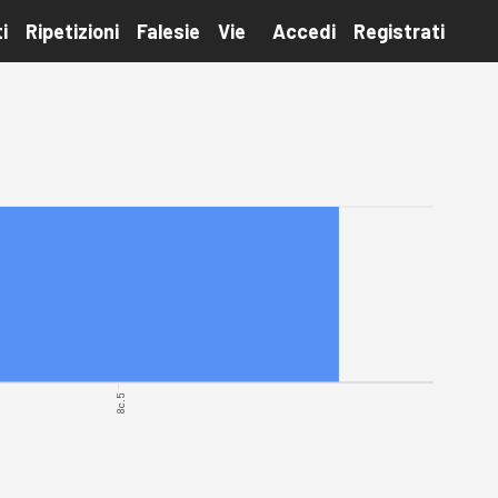
i
Ripetizioni
Falesie
Vie
Accedi
Registrati
8c.5