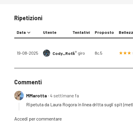
Ripetizioni
Data
Utente
Tentativi
Proposto
Bellez
19-08-2025
6° giro
8c.5
Cody_Roth
Commenti
MMarotta
∙ 4 settimane fa
Ripetuta da Laura Rogora in linea dritta sugli spit (me
Accedi
per commentare