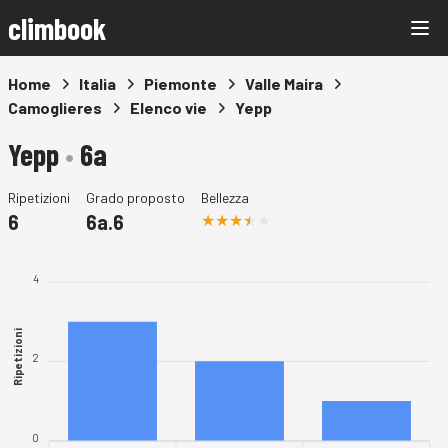
climbook
Home
Italia
Piemonte
Valle Maira
Camoglieres
Elenco vie
Yepp
Yepp
•
6a
Ripetizioni
Grado proposto
Bellezza
6
6a.6
4
Ripetizioni
2
0