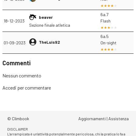
6a.7
beaver
18-12-2023
Flash
Sezione finale atletica
6a.5
TheLuis92
01-09-2023
On-sight
Commenti
Nessun commento
Accedi
per commentare
© Climbook
Aggiornamenti
|
Assistenza
DISCLAIMER
L'arrampicata è un'attività potenzialmente pericolosa, chi la pratica lo fa a