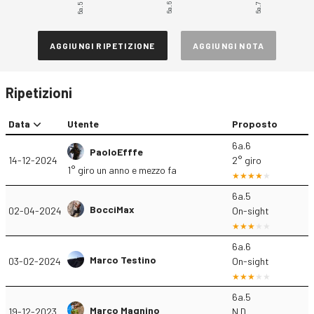
6a.5
6a.6
6a.7
AGGIUNGI RIPETIZIONE
AGGIUNGI NOTA
Ripetizioni
Data
Utente
Proposto
6a.6
PaoloEfffe
14-12-2024
2° giro
1° giro un anno e mezzo fa
6a.5
BocciMax
02-04-2024
On-sight
6a.6
Marco Testino
03-02-2024
On-sight
6a.5
Marco Magnino
19-12-2023
N.D.