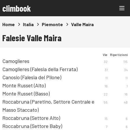
climbook
Home
Italia
Piemonte
Valle Maira
Falesie Valle Maira
Vie
Ripetizioni
Camoglieres
32
115
Camoglieres (Falesia della Ferrata)
31
34
Canosio (Falesia del Pilone)
11
11
Monte Russet (Alto)
16
1
Monte Russet (Basso)
22
16
Roccabruna (Paretino, Settore Centrale e
55
48
Masso Staccato)
Roccabruna (Settore Alto)
15
6
Roccabruna (Settore Baby)
7
6