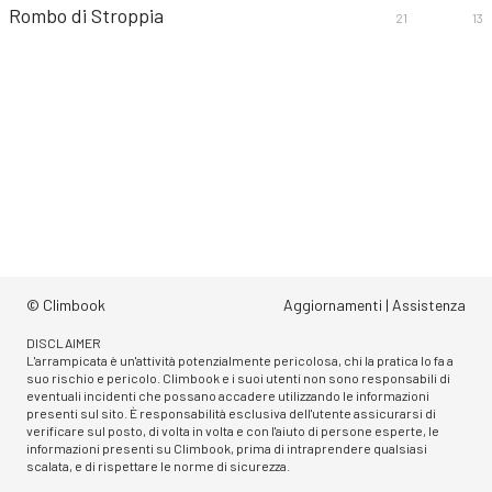
Rombo di Stroppia
21
13
© Climbook
Aggiornamenti
|
Assistenza
DISCLAIMER
L'arrampicata è un'attività potenzialmente pericolosa, chi la pratica lo fa a
suo rischio e pericolo. Climbook e i suoi utenti non sono responsabili di
eventuali incidenti che possano accadere utilizzando le informazioni
presenti sul sito. È responsabilità esclusiva dell'utente assicurarsi di
verificare sul posto, di volta in volta e con l'aiuto di persone esperte, le
informazioni presenti su Climbook, prima di intraprendere qualsiasi
scalata, e di rispettare le norme di sicurezza.